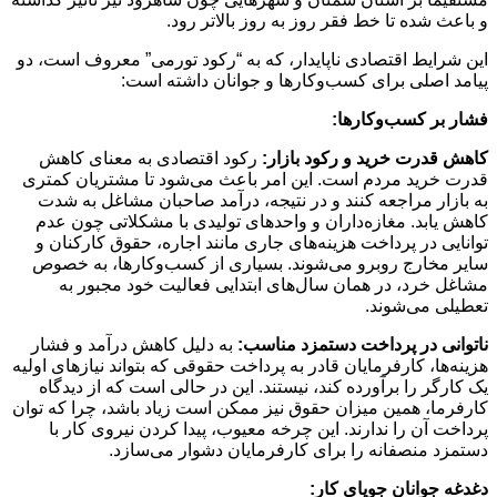
و باعث شده تا خط فقر روز به روز بالاتر رود.
این شرایط اقتصادی ناپایدار، که به “رکود تورمی” معروف است، دو
پیامد اصلی برای کسب‌وکارها و جوانان داشته است:
فشار بر کسب‌وکارها
:
کاهش قدرت خرید و رکود بازار:
رکود اقتصادی به معنای کاهش
قدرت خرید مردم است. این امر باعث می‌شود تا مشتریان کمتری
به بازار مراجعه کنند و در نتیجه، درآمد صاحبان مشاغل به شدت
کاهش یابد. مغازه‌داران و واحدهای تولیدی با مشکلاتی چون عدم
توانایی در پرداخت هزینه‌های جاری مانند اجاره، حقوق کارکنان و
سایر مخارج روبرو می‌شوند. بسیاری از کسب‌وکارها، به خصوص
مشاغل خرد، در همان سال‌های ابتدایی فعالیت خود مجبور به
تعطیلی می‌شوند.
ناتوانی در پرداخت دستمزد مناسب:
به دلیل کاهش درآمد و فشار
هزینه‌ها، کارفرمایان قادر به پرداخت حقوقی که بتواند نیازهای اولیه
یک کارگر را برآورده کند، نیستند. این در حالی است که از دیدگاه
کارفرما، همین میزان حقوق نیز ممکن است زیاد باشد، چرا که توان
پرداخت آن را ندارند. این چرخه معیوب، پیدا کردن نیروی کار با
دستمزد منصفانه را برای کارفرمایان دشوار می‌سازد.
دغدغه جوانان جویای کار
: