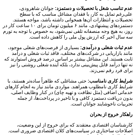
عدم تناسب شغل با تحصیلات و دستمزد:
جوانان شاهرودی،
علی‌رغم تمایل به کار، با فقدان مشاغل مناسب که با سطح
تحصیلات و انتظارات آن‌ها همخوانی داشته باشد، مواجه هستند.
دستمزدهای پیشنهادی، مانند ۶ میلیون تومان برای ۱۰ ساعت کار در
روز، به هیچ وجه منصفانه تلقی نمی‌شود، به خصوص با توجه به تورم
سه سال اخیر که ارزش پول ملی را کاهش داده است.
عدم ثبات شغلی و درآمدی:
بسیاری از فرصت‌های شغلی موجود،
مانند بازاریابی در شرکت‌های مختلف، فاقد ثبات شغلی و درآمد
ثابت هستند. این مشاغل بیشتر بر اساس درصد فروش استوارند که
نه تنها درآمد قابل پیش‌بینی ندارد، بلکه آینده شغلی روشنی را نیز
برای فرد رقم نمی‌زند.
شرایط کاری نامناسب:
حتی مشاغلی که ظاهراً ساده‌تر هستند، با
شرایط کاری نامطلوب همراهند. مواردی مانند نیاز به انجام کارهای
خدماتی اضافی (مثل نظافت و تهیه چای) در کنار وظایف اصلی،
بدون دریافت دستمزد کافی و با تاخیر در پرداخت‌ها، از جمله
تجربیات ناخوشایند جوانان است.
راهکار خروج از بحران
کارشناسان اقتصادی معتقدند که برای خروج از این وضعیت،
اصلاحات ساختاری در سیاست‌های کلان اقتصادی ضروری است.