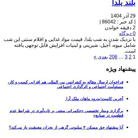
بلند یلدا
29 آذر 1404
|
کد خبر : 86042
|
2 دقیقه خواندن
0 دیدگاه
با نزدیک شدن به شب یلدا، قیمت مواد غذایی و اقلام سنتی این شب
شامل میوه، آجیل، شیرینی و لبنیات افزایش قابل توجهی یافته
است.
1
2
3
…
206
بعدی »
پیشنهاد ویژه
فراخوان ارسال مقاله به کنفرانس بین المللی هم افزایی کسب و کار،
مسئولیت اجتماعی و اثرگذاری اجتماعی
آخرین کامیت؛بدرود ماهان ملک آرا
برگزاری وبینار تخصصی «حکمرانی مبتنی بر تاب‌آوری در شرایط عدم
قطعیت در صنایع»
آیا پیشنهاد حق مسکن ۳ میلیونی گرهی از بحران معیشت باز می‌کند؟