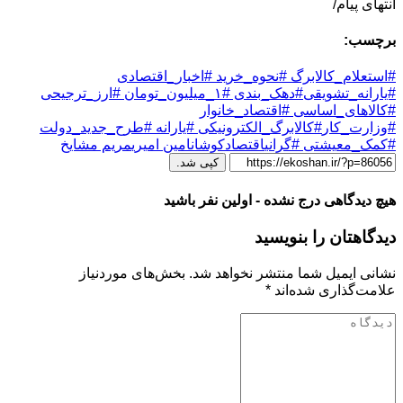
انتهای پیام/
برچسب:
#استعلام_کالابرگ #نحوه_خرید #اخبار_اقتصادی
#یارانه_تشویقی
#دهک_بندی #۱_میلیون_تومان #ارز_ترجیحی
#کالاهای_اساسی #اقتصاد_خانوار
#وزارت_کار
#کالابرگ_الکترونیکی #یارانه #طرح_جدید_دولت
#کمک_معیشتی #گرانی
اقتصادکوشان
امین امیری
مریم مشایخ
کپی شد.
هیچ دیدگاهی درج نشده - اولین نفر باشید
دیدگاهتان را بنویسید
نشانی ایمیل شما منتشر نخواهد شد.
بخش‌های موردنیاز
علامت‌گذاری شده‌اند
*