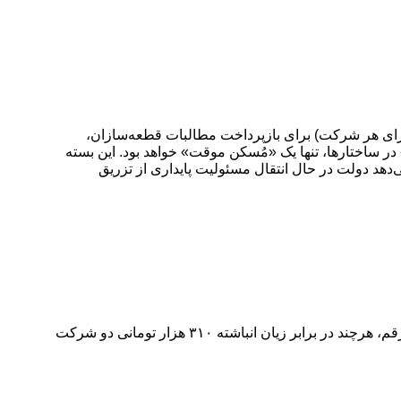
انک مرکزی مبنی بر افزایش سقف تسهیلات بانکی ایران‌خودرو و سایپا به میزان ۴۰ هزار میلیارد تومان (۲۰ همت برای هر شرکت) برای بازپرداخت مطالبات قطعه‌سازان،
در ساختارها، تنها یک «مُسکن موقت» خواهد بود. این بسته
دهد دولت در حال انتقال مسئولیت پایداری از تزریق
بدهی انباشته خودروسازان به قطعه‌سازان که در شهریورماه ۵۰ هزار میلیارد تومان اعلام شد، تهدیدی جدی برای توقف کامل تولید بود. این رقم، هرچند در برابر زیان انباشته ۳۱۰ هزار تومانی دو شرکت