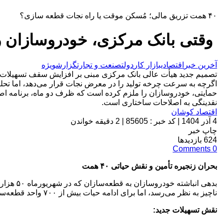
۴۰ همت تزریق مالی؛ مُسکن موقت یا راه نجات قطعه سازی؟
وقتی بانک مرکزی، خودروسازان را 
آخرین خبر
اقتصادی
بازار کار
دولت
صنعت و تجارت
گزارش
ویژه
اگرچه به سرعت چرخه تولید را در معرض نجات قرار می‌دهد، اما تحلیل
حمایتی، خودروسازان را ملزم کرده است که ظرف دو ماه، برنامه اصلا
نقدینگی به اصلاحات ساختاری است.
اقتصاد کوشان
4 آذر 1404
|
کد خبر : 85605
|
2 دقیقه خواندن
چاپ خبر
624
بازدیدها
Comments
0
بحران زنجیره تأمین و نقش حیاتی
۴۰
همت
ناچیز به نظر می‌رسد، اما برای ادامه حیات بیش از ۷۰۰ واحد قطعه‌سازی و ۷۰۰ هزار شاغل در این صنعت، حیاتی است.
نقش تسهیلات جدید
: