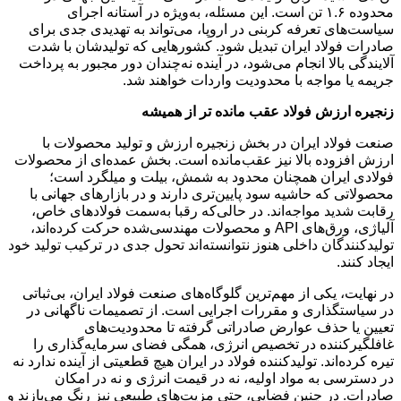
محدوده ۱.۶ تن است. این مسئله، به‌ویژه در آستانه اجرای
سیاست‌های تعرفه کربنی در اروپا، می‌تواند به تهدیدی جدی برای
صادرات فولاد ایران تبدیل شود. کشورهایی که تولیدشان با شدت
آلایندگی بالا انجام می‌شود، در آینده نه‌چندان دور مجبور به پرداخت
جریمه یا مواجه با محدودیت واردات خواهند شد.
زنجیره ارزش فولاد عقب مانده تر از همیشه
صنعت فولاد ایران در بخش زنجیره ارزش و تولید محصولات با
ارزش افزوده بالا نیز عقب‌مانده است. بخش عمده‌ای از محصولات
فولادی ایران همچنان محدود به شمش، بیلت و میلگرد است؛
محصولاتی که حاشیه سود پایین‌تری دارند و در بازارهای جهانی با
رقابت شدید مواجه‌اند. در حالی‌که رقبا به‌سمت فولادهای خاص،
آلیاژی، ورق‌های API و محصولات مهندسی‌شده حرکت کرده‌اند،
تولیدکنندگان داخلی هنوز نتوانسته‌اند تحول جدی در ترکیب تولید خود
ایجاد کنند.
در نهایت، یکی از مهم‌ترین گلوگاه‌های صنعت فولاد ایران، بی‌ثباتی
در سیاستگذاری و مقررات اجرایی است. از تصمیمات ناگهانی در
تعیین یا حذف عوارض صادراتی گرفته تا محدودیت‌های
غافلگیرکننده در تخصیص انرژی، همگی فضای سرمایه‌گذاری را
تیره کرده‌اند. تولیدکننده فولاد در ایران هیچ قطعیتی از آینده ندارد نه
در دسترسی به مواد اولیه، نه در قیمت انرژی و نه در امکان
صادرات. در چنین فضایی، حتی مزیت‌های طبیعی نیز رنگ می‌بازند و