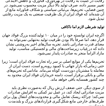
رقابت در کمیت به رقابت در بهره‌وری، فناوری، و کاهش آلایندگی
تغییر مسیر داده، صرف تولید بالا دیگر مزیت محسوب نمی‌شود. در
چنین فضایی، تحریم‌ها، بی‌ثباتی سیاستی و شکاف فناورانه مانع از
آن شده‌اند که فولاد ایران از یک ظرفیت صنعتی به یک مزیت رقابتی
تبدیل شود.
تولید شرطی لازم اما ناکافی
اگرچه ایران توانسته خود را در میان ۱۰ تولیدکننده بزرگ فولاد جهان
قرار دهد، اما صرفاً بالا بودن ظرفیت تولید به‌تنهایی نمی‌تواند به
معنای قدرت صادراتی باشد. تجربه سال‌های اخیر به‌روشنی نشان
داده که در غیاب زیرساخت‌های مالی و لجستیکی مناسب، تولید
مازاد الزاماً منجر به صادرات پایدار نمی‌شود.
تحریم‌ها یکی از موانع اصلی بر سر راه تجارت فولاد ایران است؛ زیرا
حتی زمانی‌که بازار جهانی با کمبود روبه‌رو است، دست ایران از
معامله با مشتریان دوردست کوتاه می‌ماند. مادامی‌که تحریم‌های
مالی و بانکی برقرار است، دامنه خریداران فولاد ایران محدود به
چند کشور همسایه باقی خواهد ماند.
از سوی دیگر، حتی ضعف ارزش ریال که به‌صورت نظری باید
مزیت صادراتی ایجاد کند، در عمل نیز کمکی به افزایش صادرات
نمی‌کند؛ چراکه ریسک تعامل مالی و محدودیت‌های انتقال پول برای
طرف‌های خارجی مانع شکل‌گیری قراردادهای بزرگ و بلندمدت
شده است.