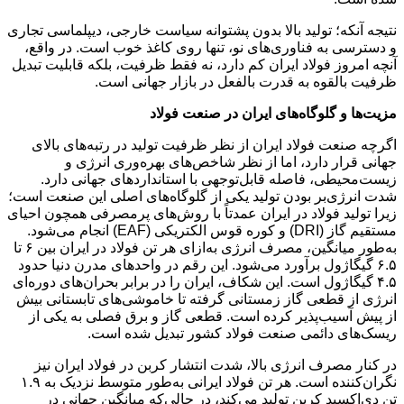
نتیجه آنکه؛ تولید بالا بدون پشتوانه سیاست خارجی، دیپلماسی تجاری
و دسترسی به فناوری‌های نو، تنها روی کاغذ خوب است. در واقع،
آنچه امروز فولاد ایران کم دارد، نه فقط ظرفیت، بلکه قابلیت تبدیل
ظرفیت بالقوه به قدرت بالفعل در بازار جهانی است.
مزیت‌ها و گلوگاه‌های ایران در صنعت فولاد
اگرچه صنعت فولاد ایران از نظر ظرفیت تولید در رتبه‌های بالای
جهانی قرار دارد، اما از نظر شاخص‌های بهره‌وری انرژی و
زیست‌محیطی، فاصله قابل‌توجهی با استانداردهای جهانی دارد.
شدت انرژی‌بر بودن تولید یکی از گلوگاه‌های اصلی این صنعت است؛
زیرا تولید فولاد در ایران عمدتاً با روش‌های پرمصرفی همچون احیای
مستقیم گاز (DRI) و کوره قوس الکتریکی (EAF) انجام می‌شود.
به‌طور میانگین، مصرف انرژی به‌ازای هر تن فولاد در ایران بین ۶ تا
۶.۵ گیگاژول برآورد می‌شود. این رقم در واحدهای مدرن دنیا حدود
۴.۵ گیگاژول است. این شکاف، ایران را در برابر بحران‌های دوره‌ای
انرژی از قطعی گاز زمستانی گرفته تا خاموشی‌های تابستانی بیش
از پیش آسیب‌پذیر کرده است. قطعی گاز و برق فصلی به یکی از
ریسک‌های دائمی صنعت فولاد کشور تبدیل شده است.
در کنار مصرف انرژی بالا، شدت انتشار کربن در فولاد ایران نیز
نگران‌کننده است. هر تن فولاد ایرانی به‌طور متوسط نزدیک به ۱.۹
تن دی‌اکسید کربن تولید می‌کند، در حالی‌که میانگین جهانی در