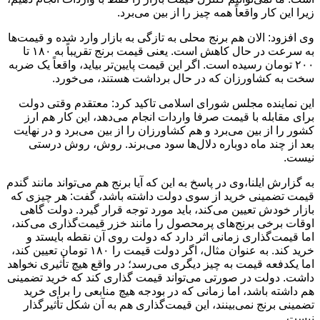
زیرا این کار واقعاً همه چیز را از بین می‌برد.
وی افزود: الان هم برنج محلی به تازگی به بازار وارد شده و قیمت‌ها
به سرعت در حال کاهش است. یعنی قیمت برنج تقریباً به ۱۸۰ تا
۲۰۰ تومان رسیده است. اگر این قیمت پایین‌تر بیاید، واقعاً یک ضربه
سخت به کشاورزان که در حال برداشت هستند، می‌خورد.
این نماینده مجلس شورای اسلامی تاکید کرد: معتقدم وقتی دولت
برای مقابله با قیمت صرفا واردات انجام می‌دهد، این کار هم ارز
کشور را از بین می‌برد و هم کشاورزان را از بین می‌برد و در نهایت
بعد از چند ماه دوباره دلال‌ها سود می‌برند. روش، روش درستی
نیست.
به گزارش ایلنا،وی در پاسخ به این که آیا برنج هم می‌تواند مانند گندم
قیمت تضمینی خرید از سوی دولت داشته باشد، گفت: هر چیزی که
بازار خودش تعیین می‌کند، باید مورد توجه قرار گیرد. دولت گاهی
اوقات برخی برنج‌های پرمحصول را مانند خزر قیمت‌گذاری می‌کند،
اما قیمت‌گذاری زمانی اثر دارد که دولت روی آن نقطه بایستد و
خرید کند. به عنوان مثال، اگر دولت قیمت را ۱۸۰ تومان تعیین کند،
اما یکدفعه قیمت به چیز دیگری می‌رسد؛ در واقع هیچ تأثیری نخواهد
داشت. دولت در صورتی می‌تواند قیمت گذاری کند که خرید تضمینی
هم داشته باشد، اما زمانی که در بودجه هیچ منابعی را برای خرید
تضمینی برنج نمی‌بینند، این قیمت‌گذاری هم به آن شکل تأثیرگذار
نیست.