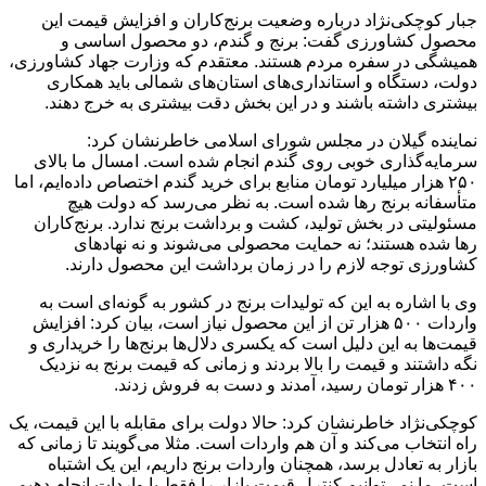
جبار کوچکی‌نژاد درباره وضعیت برنج‌کاران و افزایش قیمت این
محصول کشاورزی گفت: برنج و گندم، دو محصول اساسی و
همیشگی در سفره مردم هستند. معتقدم که وزارت جهاد کشاورزی،
دولت، دستگاه و استانداری‌های استان‌های شمالی باید همکاری
بیشتری داشته باشند و در این بخش دقت بیشتری به خرج دهند.
نماینده گیلان در مجلس شورای اسلامی خاطرنشان کرد:
سرمایه‌گذاری خوبی روی گندم انجام شده است. امسال ما بالای
۲۵۰ هزار میلیارد تومان منابع برای خرید گندم اختصاص داده‌ایم، اما
متأسفانه برنج رها شده است. به نظر می‌رسد که دولت هیچ
مسئولیتی در بخش تولید، کشت و برداشت برنج ندارد. برنج‌کاران
رها شده هستند؛ نه حمایت محصولی می‌شوند و نه نهادهای
کشاورزی توجه لازم را در زمان برداشت این محصول دارند.
وی با اشاره به این که تولیدات برنج در کشور به گونه‌ای است به
واردات ۵۰۰ هزار تن از این محصول نیاز است، بیان کرد: افزایش
قیمت‌ها به این دلیل است که یکسری دلال‌ها برنج‌ها را خریداری و
نگه داشتند و قیمت را بالا بردند و زمانی که قیمت برنج به نزدیک
۴۰۰ هزار تومان رسید، آمدند و دست به فروش زدند.
کوچکی‌نژاد خاطرنشان کرد: حالا دولت برای مقابله با این قیمت، یک
راه انتخاب می‌کند و آن هم واردات است. مثلا می‌گویند تا زمانی که
بازار به تعادل برسد، همچنان واردات برنج داریم، این یک اشتباه
است. ما نمی‌توانیم کنترل قیمت بازار را فقط با واردات انجام دهیم،