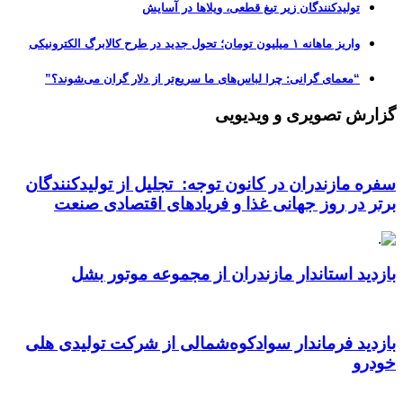
تولیدکنندگان زیر تیغ قطعی، ویلاها در آسایش
واریز ماهانه ۱ میلیون تومان؛ تحول جدید در طرح کالابرگ الکترونیکی
“معمای گرانی: چرا لباس‌های ما سریع‌تر از دلار گران می‌شوند؟”
گزارش تصویری و ویدیویی
سفره مازندران در کانون توجه: تجلیل از تولیدکنندگان
برتر در روز جهانی غذا و فریادهای اقتصادی صنعت
بازدید استاندار مازندران از مجموعه موتور بشل
بازدید فرماندار سوادکوه‌شمالی از شرکت تولیدی هلی
خودرو