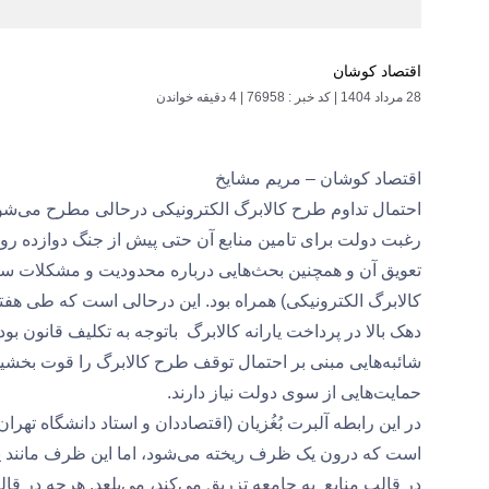
اقتصاد کوشان
28 مرداد 1404
|
کد خبر : 76958
|
4 دقیقه خواندن
اقتصاد کوشان – مریم مشایخ
احتمال تداوم طرح کالابرگ الکترونیکی درحالی مطرح می‌شود ک
رغبت دولت برای تامین منابع آن حتی پیش از جنگ دوازده روزه
تعویق آن و همچنین بحث‌هایی درباره محدودیت و مشکلات سام
کالابرگ الکترونیکی) همراه بود. این درحالی است که طی هفت
دهک بالا در پرداخت یارانه کالابرگ باتوجه به تکلیف قانون
شائبه‌هایی مبنی بر احتمال توقف طرح کالابرگ را قوت بخشی
حمایت‌هایی از سوی دولت نیاز دارند.
در این رابطه آلبرت بُغُزیان (اقتصاددان و استاد دانشگاه تهر
است که درون یک ظرف ریخته می‌شود، اما این ظرف مانند یک
در قالب منابع به جامعه تزریق می‌کند، می‌بلعد. هرچه در 