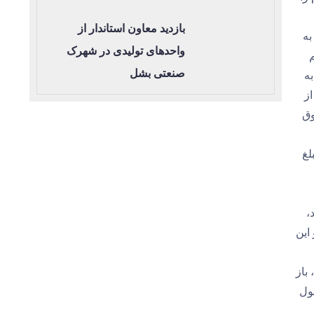
بازدید معاون استاندار از
به
واحدهای تولیدی در شهرک
صنعتی بشل
ه
ز
وق
لغ
،
این
باز
ول