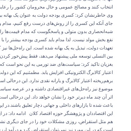
انتخاب کنند و مصالح عمومی و حال محرومان کشور را رعایت
وی خاطرنشان کرد: کسری بودجه دولت به عنوان یک بهانه برا
جای آنکه این کسری را از روش‌های درست رفع کنیم، مدام و
شبه‌انحصاری بدون متولی و پاسخگوست که مدام قیمت‌ها را ا
نفع بخش مولد نیست. لذا مدام باید کسری بودجه بیشتر را با
تعهدات دولت، تبدیل به یک بهانه شده است. این راه‌حل‌ها نی
بین النسلی توسعه ملی پیشنهاد می‌دهد، فقط پیش‌خور کردن آی
بغزیان تاکید کرد: سیاست‌های ضد تورمی به این نحو است که قی
اعتبار کالابرگ الکترونیکی افزایش یابد. مطمئنیم که این دول
برهم‌ریخته اعتبار کالابرگ و یارانه نقدی ندارد. این درحالی
موضوع نیز راه‌حل‌های غیراقتصادی داشته و در عرصه سیاست ت
اثر آن چند ماه دیرتر خود را نشان خواهد داد. این درحالی ا
باعث شده تا بازارهای داخلی و جهانی دچار تعلیق باشند.در این
این اقتصاددان و پژوهشگر حوزه اقتصاد کلان ادامه داد: د
هم مثل استقراض، روزی مشکلات خود را در جای دیگری نشان خ
است که در این مورد نیز نمی‌توان استقراض کرد و درآمد ارزی 