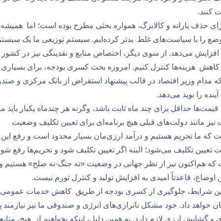
 کنند.
ی حذف یارانه و کالابرگ، همواره بحثی مطرح بوده است؛ اما همیشه 
ضع را با سیاست‌های غلط بدتر کرده‌ایم. سیستم توزیعی ما یک سیستم
فزایش می‌دهد. از سوی دیگر، اختصاص منابع و نقدینگی نیز در کشور ب
 کاهش هزینه‌ها کنترل کنیم. امروزه بحث کسری بودجه، برای بسیاری ا
ز که مدام وزیر اقتصاد در قالب پیشنهاد استقراض از بانک مرکزی و صند
نده را نوید می‌دهد.
مت‌ها حداقل برای چند ماه ثابت باشد، وگرنه هر چندماه یکبار باید مب
ت نیز مانند دولت‌های قبلی هیچ برنامه‌ای برای تعیین تکلیف وضعیت
 است که ما تحریم هستیم و درآمد ارزی‌مان بسیار محدود است و رفع این
عیین تکلیف می‌شود؛ البته اگر تعیین تکلیف شود و تحریم‌ها رفع شود
ست که هم‌اکنون نیز از نظر جهانی در وضعیت «نه جنگ-نه صلح» هستیم و 
 اوضاع، قاعدتاً امیدی به افزایش تولید و کنترل تورم نیست.
ر این شرایط، جلوگیری از کسری بودجه از طریق کاهش خدمات عمومی، 
واهد داد. خود مشکل ناترازی‌های انرژی و صندوقی ما نیز نیازمند پ
و گشایش ارزی لازم دارد. به همین دلیل، اینکه بخواهیم از هیچ، منابع