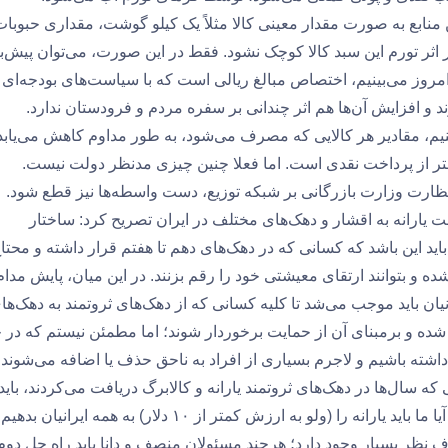
نابع به صورت مقدار معینی کالا مثلاً یک کیلو گوشت، مقداری حبوبات
ر اثر تورم این سبد کالا کوچک نشود. فقط در این صورت، می‌توان پیش‌ب
امروز می‌بینیم، اختصاص مبالغ ریالی است که با سیاست‌های بودجه‌ای
افزایش آن‌ها هم اثر چندانی بر سفره مردم و فرودستان ندارد.
نکنیم، مقادیر هر کالایی که مصرف می‌شود، به طور مداوم کاهش می‌یابد
تر از پرداخت نقدی است. اما فعلا چنین چیزی مدنظر دولت نیست.
 نظارت وزارت بازرگانی بر شبکه توزیع، دست واسطه‌ها نیز قطع شود.
 یارانه به اقشار و دهک‌های مختلف در ایران تصریح کرد: ساختار
باید این باشد که کسانی که در دهک‌های دهم تا هفتم قرار داشته و محتا
و بتوانند ارتقای معیشتی خود را رقم بزنند. در این میان، پایش مدام
یان باید موجب می‌شد تا کلیه کسانی که از دهک‌های ثروتمند به دهک‌ها
یی شده و برمبنای آن از حمایت برخوردار شوند؛ اما مطمئن نیستم که در 
داشته باشیم و لاجرم بسیاری از افراد به ناحق حذف یا اضافه می‌شوند.
که سال‌ها در دهک‌های ثروتمند یارانه و کالابرگ دریافت می‌کردند، باید 
دریافت آن محروم می‌شدند» تاکید کرد: البته در این مورد که آیا ما باید یارانه را (ولو به ارزش کمتر از ۱۰ دلار) به همه ایر
اف نظر بسیار وجود دارد؛ هرچند مسئولان منصف و دانا باید راه حل دوم 