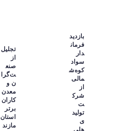
بازدید
فرمان
تجلیل
دار
از
سواد
صنع
کوه‌ش
ت‌گرا
مالی
ن و
از
معدن‌
شرک
کاران
ت
برتر
تولید
استان
ی
مازند
هلی