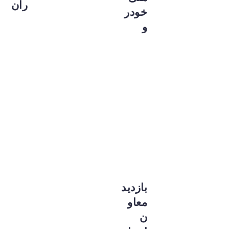
ران
خودر
و
بازدید
معاو
ن