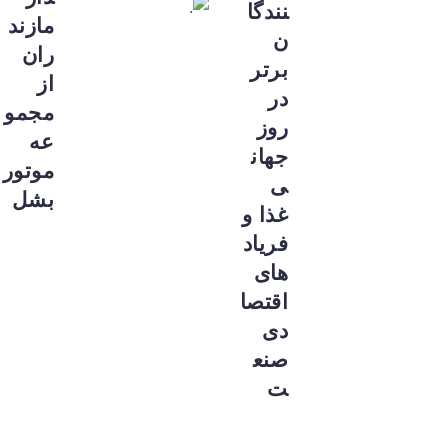
نندگا
مازند
ن
ران
برتر
از
در
مجمو
روز
عه
جهان
موتور
ی
بشل
غذا و
فریاد
های
اقتصا
دی
صنع
ت