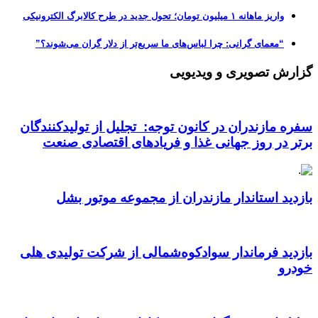
واریز ماهانه ۱ میلیون تومان؛ تحول جدید در طرح کالابرگ الکترونیکی
“معمای گرانی: چرا لباس‌های ما سریع‌تر از دلار گران می‌شوند؟”
گزارش تصویری و ویدیویی
سفره مازندران در کانون توجه: تجلیل از تولیدکنندگان
برتر در روز جهانی غذا و فریادهای اقتصادی صنعت
بازدید استاندار مازندران از مجموعه موتور بشل
بازدید فرماندار سوادکوه‌شمالی از شرکت تولیدی هلی
خودرو