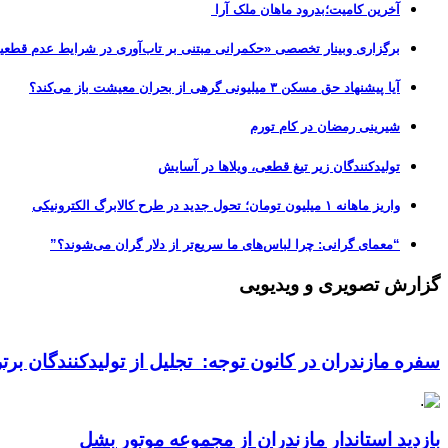
آخرین کامیت؛بدرود ماهان ملک آرا
برگزاری وبینار تخصصی «حکمرانی مبتنی بر تاب‌آوری در شرایط عدم قطعی
آیا پیشنهاد حق مسکن ۳ میلیونی گرهی از بحران معیشت باز می‌کند؟
شیرینی رمضان در کام تورم
تولیدکنندگان زیر تیغ قطعی، ویلاها در آسایش
واریز ماهانه ۱ میلیون تومان؛ تحول جدید در طرح کالابرگ الکترونیکی
“معمای گرانی: چرا لباس‌های ما سریع‌تر از دلار گران می‌شوند؟”
گزارش تصویری و ویدیویی
سفره مازندران در کانون توجه: تجلیل از تولیدکنندگان بر
بازدید استاندار مازندران از مجموعه موتور بشل