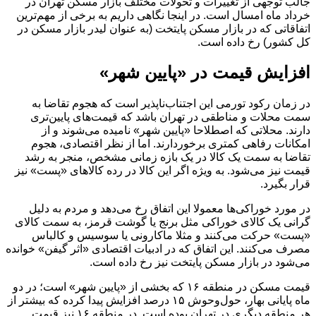
جالب توجهی از تغییرات و تحولات مختلف بازار مسکن تهران در
خرداد ماه امسال است. در اینجا نگاهی داریم به برخی از مهم‌ترین
اتفاقاتی که در بازار مسکن پایتخت (به عنوان لیدر بازار مسکن در
کل کشور) رخ داده است.
افزایش قیمت در «پایین شهر»
در زمان رکود تورمی این اجتناب‌ناپذیر است که هجوم تقاضا به
سمت محلات و مناطقی در تهران باشد که قیمت‌های پایین‌تری
دارند. محلاتی که اصطلاحا «پایین شهر» نامیده می‌شوند و از
امکانات رفاهی کمتری برخوردارند. اما از نظر اقتصادی، هجوم
تقاضا به سمت یک کالا در یک بازه زمانی مشخص، منجر به رشد
قیمت نیز می‌شود. به ویژه اگر این کالا در رده کالاهای «پست» نیز
قرار بگیرد.
در مورد خوراکی‌ها معمولا این اتفاق رخ می‌دهد و مردم به دلیل
گرانی یک کالای خوراکی مثل برنج یا گوشت قرمز، به سمت کالای
«پست» حرکت می‌کنند و مثلا ماکارونی یا سوسیس و کالباس
مصرف می‌کنند. این اتفاق که در ادبیات اقتصادی «اثر گیفن» خوانده
می‌شود در بازار مسکن پایتخت نیز رخ داده است.
قیمت مسکن در منطقه ۱۶ که بخشی از «پایین شهر» است؛ در دو
ماه پایانی بهار، حول‌وحوش ۱۵ درصد افزایش پیدا کرده که بیشتر از
هر منطقه دیگری در تهران بوده است. در منطقه ۱۶ نیز قیمت