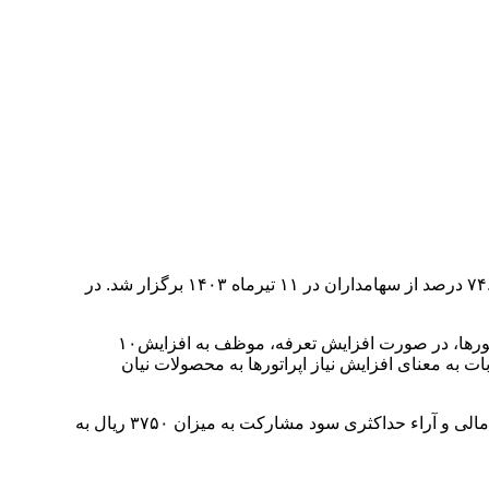
به نقل از صدای بورس، مجمع عمومی عادی سالیانه شرکت نیان الکترونیک با حضور هیات مدیره این شرکت و ۷۴.۰۹ درصد از سهامداران در ۱۱ تیرماه ۱۴۰۳ برگزار شد. در
مهناز شوقی صدای بورس: هیات مدیره نیان در رابطه با بازار پیش روی شرکت در حوزه مخابرات گفت: طبق مصوبات جدید رگولاتوری اپراتورها، در صورت افزایش تعرفه، موظف به افزایش۱۰
ینترنت هستند. در واقع این مصوبات به معنای افزایش نیاز اپراتورها به محصولات نیان
در پایان مجمع سالیانه شرکت نیان الکترونیک ضمن پاسخگویی به تمامی سوالات سهامداران حاضر در جلسه و آنلاین، با تصویب صورت های مالی و آراء حداکثری سود مشارکت به میزان ۳۷۵۰ ریال به