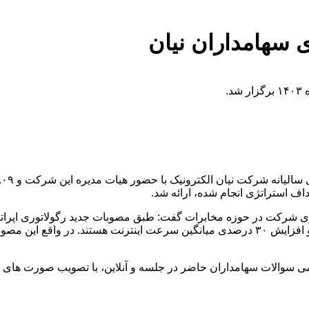
درصدی تعداد سایت های ۵G ، افزایش۹۶ درصدی گستره سایت ۴G و افزایش ۳۰ درصدی میانگین سرعت ا