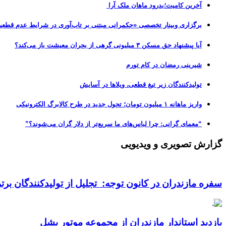
آخرین کامیت؛بدرود ماهان ملک آرا
برگزاری وبینار تخصصی «حکمرانی مبتنی بر تاب‌آوری در شرایط عدم قطعی
آیا پیشنهاد حق مسکن ۳ میلیونی گرهی از بحران معیشت باز می‌کند؟
شیرینی رمضان در کام تورم
تولیدکنندگان زیر تیغ قطعی، ویلاها در آسایش
واریز ماهانه ۱ میلیون تومان؛ تحول جدید در طرح کالابرگ الکترونیکی
“معمای گرانی: چرا لباس‌های ما سریع‌تر از دلار گران می‌شوند؟”
گزارش تصویری و ویدیویی
سفره مازندران در کانون توجه: تجلیل از تولیدکنندگان بر
بازدید استاندار مازندران از مجموعه موتور بشل