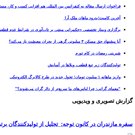
فراخوان ارسال مقاله به کنفرانس بین المللی هم افزایی کسب و کار، مسئ
آخرین کامیت؛بدرود ماهان ملک آرا
برگزاری وبینار تخصصی «حکمرانی مبتنی بر تاب‌آوری در شرایط عدم قطعی
آیا پیشنهاد حق مسکن ۳ میلیونی گرهی از بحران معیشت باز می‌کند؟
شیرینی رمضان در کام تورم
تولیدکنندگان زیر تیغ قطعی، ویلاها در آسایش
واریز ماهانه ۱ میلیون تومان؛ تحول جدید در طرح کالابرگ الکترونیکی
“معمای گرانی: چرا لباس‌های ما سریع‌تر از دلار گران می‌شوند؟”
گزارش تصویری و ویدیویی
سفره مازندران در کانون توجه: تجلیل از تولیدکنندگان بر