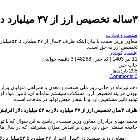
۳ساله تخصیص ارز از ۳۷ میلیارد دلار به ۵۴ میلیارد دلار افزایش یافت
صنعت و تجارت
معاون وز
تخصیص ارز به حق است.
اقتصاد کوشان
11 تیر 1403
|
کد خبر : 48268
|
3 دقیقه خواندن
چاپ خبر
298
بازدیدها
Comments
0
دهم تیرماه در حالی روز ملی صنعت و معدن با همراهی متولیان وزا
نبودن فرایند تخصیص ارز، مشکلات سیستم سامانه ای، تامین مواد 
تولید تاثیر مستقیم دارد و با شعار جهش تولید در منافات است.
ظرف ۳سال تخصیص ارز از ۳۷ میلیارد دلار به ۵۴ میلیارد دلار افزایش یافته است
محمد مهدی برادران معاون وزیر صمت در پاسخ به این سوال که با 
جامعه صنعتی حق دارد چون بر اساس میزان پیشرفتی که در سال های اخ
معاون وزیر صم