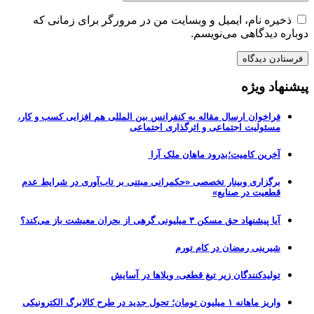
ذخیره نام، ایمیل و وبسایت من در مرورگر برای زمانی که
دوباره دیدگاهی می‌نویسم.
پیشنهاد ویژه
فراخوان ارسال مقاله به کنفرانس بین المللی هم افزایی کسب و کار،
مسئولیت اجتماعی و اثرگذاری اجتماعی
آخرین کامیت؛بدرود ماهان ملک آرا
برگزاری وبینار تخصصی «حکمرانی مبتنی بر تاب‌آوری در شرایط عدم
قطعیت در صنایع»
آیا پیشنهاد حق مسکن ۳ میلیونی گرهی از بحران معیشت باز می‌کند؟
شیرینی رمضان در کام تورم
تولیدکنندگان زیر تیغ قطعی، ویلاها در آسایش
واریز ماهانه ۱ میلیون تومان؛ تحول جدید در طرح کالابرگ الکترونیکی