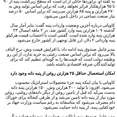
به گفته او، برآوردها حاکی از آن است که سطح زیرکشت پنبه از ۹۰
تا ۹۵ هزارهکتار فراتر نخواهد رفت که براین اساس تولید وش به
۲۷۰ هزارتن و پنبه ۸۵ هزارتن می‌رسد که براین اساس ۵۰ درصد
نیاز صنعت نساجی در داخل تامین می‌شود.
کاویانی درباره آخرین وضعیت واردات پنبه گفت: بنابر آمار سال
گذشته ۱۰۷ هزارتن پنبه وارد کشور شد، در ۲ ماهه امسال ۲۳
هزارتن پنبه وارد شده است. گفتنی است با احتساب قیمت هرکیلو
پنبه وارداتی ۲ دلار، ارز قابل توجهی از کشور خارج می‌شود.
مدیرعامل صندوق پنبه ادامه داد: با افزایش قیمت وش، نرخ الیاف
بالا می‌رود که براین اساس صنعت رغبتی به خرید ندارد، از این رو
وظیفه دولت است که قیمت‌ها را به گونه‌ای تنظیم کند که برای
تولیدکنندگان صرفه اقتصادی داشته باشد.
امکان استحصال حداقل
۲۵ هزارتن روغن از پنبه دانه وجود دارد
کاویانی با بیان اینکه پنبه جزء محصولات استراتژیک محسوب
می‌شود، افزود: با تولید ۳۰۰ هزارتن وش، ۱۵۰ هزارتن پنبه دانه
بدست می‌آید که قبل از تامین روغن از دیگر دانه‌های روغنی، روغن
مورد نیاز از پنبه دانه تامین می‌شد و از طرفی کنجاله برای خوراک
دام مصرف می‌شود که متاسفانه به رغم سیاست وزارت جهاد بر
خودکفایی پنبه، از پنبه دانه حمایت نمی‌شود.
مدیرعامل صندوق پنبه با تاکید بر حمایت از پنبه دانه همانند دیگر