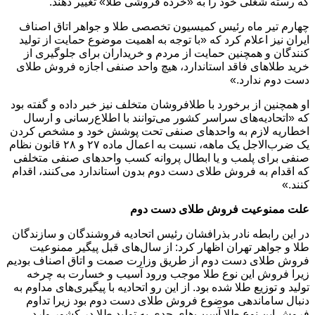
که رسته شغلی خود را به «خرده فروشی طلا» تغییر دهند.
چهارم تیر ماه رئیس کمیسیون تخصصی طلا و جواهر اتاق اصناف
ایران نیز اعلام کرد که «با توجه به اهمیت موضوع حمایت از تولید
کنندگان و همچنین حمایت از مردم و خریداران برای جلوگیری از
خرید طلاهای فاقد استاندارد، هیچ واحد صنفی اجازه فروش طلای
دست دوم ندارد.»
او همچنین از برخورد با طلافروشان متخلف نیز خبر داده و گفته بود
که «اتحادیه‌های سراسر کشور می‌توانند با اطلاع‌رسانی و ارسال
اخطاریه لازم به واحدهای صنفی تحت پوشش خود و مشخص کردن
یک ضرب‌الاجل یک ماهه، نسبت به اعمال ماده ۲۷ و ۲۸ قانون نظام
صنفی برای پلمب و یا ابطال پروانه کسب واحدهای صنفی متخلفی
که اقدام به فروش طلای دست دوم بدون استاندارد می‌کنند، اقدام
کنند.»
علت ممنوعیت فروش طلای دست دوم
در این رابطه نادر بذرافشان رئیس اتحادیه فروشندگان و سازندگان
طلا و جواهر تهران اظهار کرد: از سال‌های قبل پیگیر ممنوعیت
فروش طلای دست دوم از طریق وزارت صمت و اتاق اصناف بودیم
زیرا فروش این نوع طلا موجب ورود آسیب و خسارت به چرخه
تولید و توزیع طلا شده بود. از این رو اتحادیه با پیگیری‌های مداوم به
دنبال ساماندهی موضوع فروش طلای دست دوم بود زیرا تداوم
فروش این نوع طلا آسیب‌های جدی به تولید طلا در کشور وارد