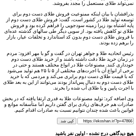
نمی‌تواند طلای مستعمل را مجدد بفروشد.
بذرافشان با بیان اینکه ممنوعیت فروش طلای دست دوم برای
توسعه تولید طلا در کشور است، گفت: فروش طلای دست دوم از
پایه اشتباه بود زیرا زمینه سودجویی را فراهم کرده بود و فروش
طلای نو کاهش یافته بود. از سویی دیگر طی سالهای گذشته عده‌ای
با فروش طلای دست دومِ بدون کد استاندارد و تخلفات عیار، بازار
را برهم زده بودند.
رئیس اتحادیه طلا و جواهر تهران در گفت و گو با مهر افزود: مردم
در زمان خرید طلا دقت داشته باشند و از خرید طلای دست دوم
خودداری کنند. مصنوعات طلا در انواع مختلف هستند و حتی در
برخی از انواع آن با اجرت‌های مختلفی از ۵ تا ۲۵ هم تولید می‌شود
که با قیمت طلای دست دوم برابری می‌کند و مردمی که با خرید
طلای دست دوم به دنبال پس‌انداز بودند می‌توانند از این به بعد طلای
با اجرت پایین و یا طلای آب شده را بخرند.
وی اضافه کرد: تولید مصنوعات طلا به قدری ارتقا یافته که در بخش
صادرات هم حرف‌های زیادی برای گفتن داریم اما متأسفانه موانع و
قوانین باعث شده چندان نتوانیم نسبت به صادرات اقدام کنیم.
کپی شد.
هیچ دیدگاهی درج نشده - اولین نفر باشید