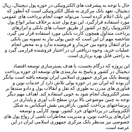
حال با توجه به پیشرفت های الکترونیکی در حوزه پول دیجیتال، ریال
دیجیتال، تعهد بانک مرکزی به شکل الکترونیکی است که آنطور که
این بانک اعلام کرده است؛ می‌تواند جهت انجام پرداخت های عمومی
مورد استفاده قرارگیرد. این نوع پول جدید برخلاف سایر انواع پول
الکترونیک رایج در کشور از طریق حساب های بانکی و ابزارهای
پرداخت متداول همچون کارت بانکی مورد استفاده قرار می گیرد،
شاخصه مهم آن این است که چنین پولی نیاز به تسویه بین بانکی
برای انتقال وجوه بین خریدار و فروشنده ندارد و به محض انجام
عملیات خرید، وجوه دریافتی آن در اختیار فروشنده قرارمی گیرد و
به راحتی قابل بهره برداری است.
این پروژه که درگام نخست، با هدف بسترسازی توسعه اقتصاد
دیجیتال در کشور و پاسخ به نیازمندی های توسعه ای حوزه پرداخت
توسط بانک مرکزی جمهوری اسلامی ایران توسعه یافته است بیانگر
آن بوده که ایران نیز در حوزه پولی تلاش دارد از خدمات نوین و
فنآوری های مدرن به طوری که نقل و انقالات پول و دادو ستدها بر
بستر الکترونیک انجام شود به خوبی استفاده کند. اهداف مهم دیگر
توجه به چنین موضوعی بالا بردن سطح تاب آوری و پایداری در
زیرساختهای پرداخت کشور، بازآفرینی نقش اسکناس به شکل
الکترونیکی در پرداختهای خرد کشور، بهبود کارآیی و توسعه
ابزارهای پرداخت نوین، و مدیریت مخاطرات ناشی از رواج پول های
خصوصی نیز مدنظر بانک مرکزی جمهوری اسلامی ایران در این
عرصه است.