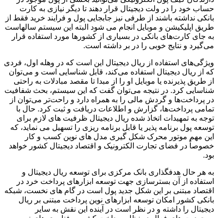
حساب خود را در ولت دیجیتال قرار دهند تا دیگر نیازی به کارت
بانکی نداشته باشند از طرفی نیز جابجایی پول و فرایند خرید فقط از
طریق اپلیکیشن و موبایل انجام می شود البته این سیستم سالهاست
به جای کارت‌های بانکی در بسیاری از کشورها مورد استفاده قرار
می‌گیرد و نتایج خوبی را در بر داشته است.
ویژگی‌های استفاده از ریال دیجیتال این است که در وهله اول، فردی
که از ریال دیجیتال استفاده می‌کند، قابل شناسایی است و می‌توان
از طریق پذیرنده یا موبایل او را از مبدا تا مقصد مبادلات به راحتی
شناسایی کرد. در نتیجه می‌توان گفت که این سیستم، بحث شفافیت
در پرداخت‌ها و گردش مالی را به همراه دارد و راحت‌تر می‌توان از
تمامی پرداخت‌ها، گزارش و اطلاعات دریافت و ثبت کرد. حال با
توجه به تمهیدات اتخاذ شده ریال دیجیتال ظرفیت های لازم برای
توسعه پول برنامه پذیر یا قابل برنامه ریزی را تسهیل می نماید، که
این مهم موتور محرک شکل گیری مدل های نوین کسب و کار
خصوصاً در فضای تجارت الکترونیک و اقتصاد دیجیتال کشور خواهد
بود.
به هر حال هدفگذاری بانک مرکزی برای توسعه ریال دیجیتال و
استفاده از آن بسترسازی جهت توسعه ابزارهای پرداخت خرد در
اقتصاد مبتنی بر این شکل جدید پول است در گام های نخست، شبکه
بانکی کشور امکان توسعه ابزارهای نوین پرداخت مبتنی بر ریال
دیجیتال را داشته و در نظر است در آینده این نقش به سایر