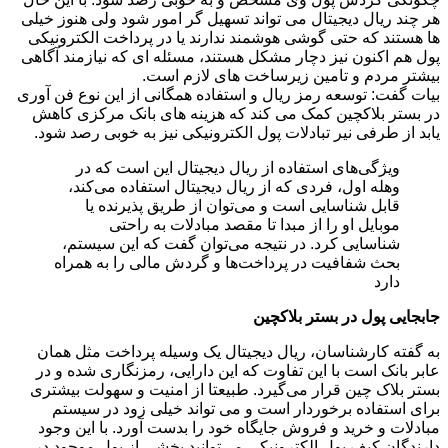
هر چند ریال دیجیتال می تواند تسهیل گر امور شود ولی هنوز خیلی
ها هستند که حتی گوشی هوشمند ندارند یا در پرداخت الکترونیکی
پول هم اکنون نیز دچار مشکل هستند، مسئله ای که نیازمند آگاهی
بیشتر مردم و تامین زیرساخت های لازم است.
بیات گفت: توسعه رمز ریال و استفاده همگانی از این نوع فن آوری
در بستر بلاکچین کمک می کند که هزینه های بانک مرکزی کاهش
یابد از طرفی نیر تبادلات پول الکترونیکی نیز به خوبی رصد شود.
ویژگی‌های استفاده از ریال دیجیتال این است که در
وهله اول، فردی که از ریال دیجیتال استفاده می‌کند،
قابل شناسایی است و می‌توان از طریق پذیرنده یا
موبایل او را از مبدا تا مقصد مبادلات به راحتی
شناسایی کرد. در نتیجه می‌توان گفت که این سیستم،
بحث شفافیت در پرداخت‌ها و گردش مالی را به همراه
دارد
جابجایی پول در بستر بلاکچین
به گفته کارشناسان، ریال دیجیتال یک وسیله پرداخت مثل همان
عابر بانک است با این تفاوت که این دارایی، رمزنگاری شده و در
بستر بلاک چین قرار می‌گیرد. طبیعتا از امنیت و سهولت بیشتری
برای استفاده برخوردار است و می تواند خیلی زود در سیستم
مبادلات و خرید و فروش جایگاه خود را بدست آورد. با این وجود
دارندگان کیف پول الکترونیکی می‌توانید بخشی از پول موجود در