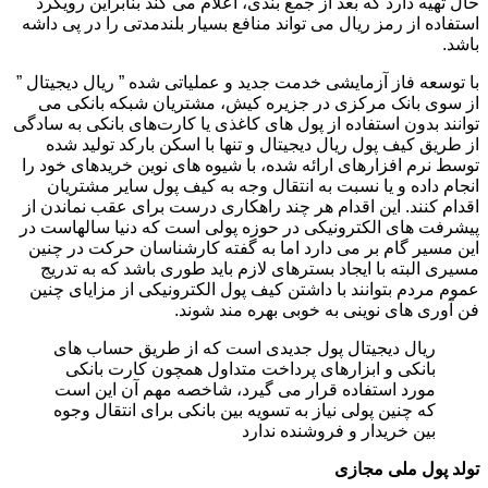
حال تهیه دارد که بعد از جمع بندی، اعلام می کند بنابراین رویکرد
استفاده از رمز ریال می تواند منافع بسیار بلندمدتی را در پی داشه
باشد.
با توسعه فاز آزمایشی خدمت جدید و عملیاتی شده ” ریال دیجیتال ”
از سوی بانک مرکزی در جزیره کیش، مشتریان شبکه بانکی می
توانند بدون استفاده از پول های کاغذی یا کارت‌های بانکی به سادگی
از طریق کیف پول ریال دیجیتال و تنها با اسکن بارکد تولید شده
توسط نرم افزارهای ارائه شده، با شیوه های نوین خریدهای خود را
انجام داده و یا نسبت به انتقال وجه به کیف پول سایر مشتریان
اقدام کنند. این اقدام هر چند راهکاری درست برای عقب نماندن از
پیشرفت های الکترونیکی در حوزه پولی است که دنیا سالهاست در
این مسیر گام بر می دارد اما به گفته کارشناسان حرکت در چنین
مسیری البته با ایجاد بسترهای لازم باید طوری باشد که به تدریج
عموم مردم بتوانند با داشتن کیف پول الکترونیکی از مزایای چنین
فن آوری های نوینی به خوبی بهره مند شوند.
ریال دیجیتال پول جدیدی است که از طریق حساب های
بانکی و ابزارهای پرداخت متداول همچون کارت بانکی
مورد استفاده قرار می گیرد، شاخصه مهم آن این است
که چنین پولی نیاز به تسویه بین بانکی برای انتقال وجوه
بین خریدار و فروشنده ندارد
تولد پول ملی مجازی