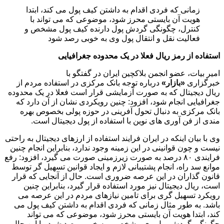
زمانی که فردی اقدام به داشتن کیف پول می کند، ابتدا
هویت آن بایستی محرز شود، موضوعی که می تواند با
کنترل، چگونگی گردش پول دارنده کیف پول مشخص و
فعالیت نقل و انتقال پول وی به خوبی رصد شود
استفاده از رمز ریال فعلا در یک محدوده جغرافیایی
امیر بیات، عضو انجمن بلاکچین ایران در گفتگو با
خبرگزاری
«بازار»
درباره توجه بانک مرکزی در استفاده مردم از
ریال دیجیتال که به صورت آزمایشی قرار است فعلا در یک محدوده
جغرافیایی انجام شود، افزود: چنین رویکردی نشان از آن دارد که
بانک مرکزی به دنبال تحول آفرینی در حوزه پولی بخصوص بهره
مندی از فن آوری های نوین با استفاده از پول دیجیتال است.
وی با بیان اینکه در ایران فرایند استفاده از ارزهای دیجیتال به راحتی
نیست و چون قوانینی در این زمینه وجود ندارد، بنابراین انجام چنین
فرایندی ۸۰ درصد به صورت زیرزمینی صورت می گیرد، افزود: رفع
موانع سد راه، انجام پشتیبانی لازم و ایجاد قوانین تسهیل گر توسط
قانون گذاران در این عرصه ضروری است. حال از آنجایی که قرار
است، ریال دیجیتال نیز مورد استفاده قرار گیرد، بنابراین چنین
رویکرد تسهیل گری برای تامین نیازهای مردم در این عرصه می
باشد. به طور مثال زمانی که فردی اقدام به داشتن کیف پول می
کند، ابتدا هویت آن بایستی محرز شود، موضوعی که می تواند
چگونگی گردش پول وی مشخص و به خوبی رصد شود. با این حال