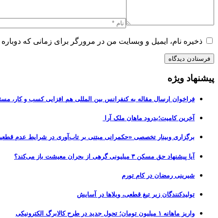
ذخیره نام، ایمیل و وبسایت من در مرورگر برای زمانی که دوباره 
پیشنهاد ویژه
فراخوان ارسال مقاله به کنفرانس بین المللی هم افزایی کسب و کار، مسئ
آخرین کامیت؛بدرود ماهان ملک آرا
برگزاری وبینار تخصصی «حکمرانی مبتنی بر تاب‌آوری در شرایط عدم قطعی
آیا پیشنهاد حق مسکن ۳ میلیونی گرهی از بحران معیشت باز می‌کند؟
شیرینی رمضان در کام تورم
تولیدکنندگان زیر تیغ قطعی، ویلاها در آسایش
واریز ماهانه ۱ میلیون تومان؛ تحول جدید در طرح کالابرگ الکترونیکی