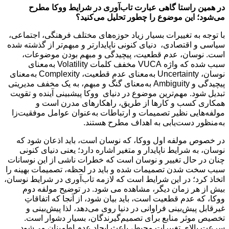
در همین راستا گاهی عبارت تاب‌آوری در شرایط ووکا مطرح
می‌شود؛ این موضوع را چطور تحلیل می‌کنید؟
با توجه به تغییرات بسیار زیاد حوزه‌های مختلف فرهنگی، اجتماعی،
سیاسی و اقتصادی، دنیای کنونی ناپایدارتر و مبهم‌تر از گذشته شده
‌است. نوسان، عدم قطعیت، پیچیدگی و مبهم بودن موضوعات،
سبب شده که واژه VUCA مخفف کلمات Volatility به‌معنای
نوسان، Uncertainty به‌معنای عدم قطعیت، Complexity به‌معنای
پیچیدگی و Ambiguity به‌معنای گنگ و مبهم، به یک مخفف مدیریتی
تبدیل شود. مهم‌ترین موضوع در دنیای ووکا پیشبینی آینده و تقویت
همکاری کسب و کارها از طریق، راهکارهای مدرن است و
مولفه‌هایی نظیر تصمیمات و ارتباطات به‌عنوان عوامل موفقیت‌زا
به‌منظور دست‌یابی به اهداف مطرح هستند.
در خصوص مولفه اول ووکا، که نوسان است، باید اذعان شود که
نوسان، به شرایط ناپایدار و متغیر اشاره دارد؛ یعنی دنیای کنونی
چنان در حال تغییر و نوسان است که خطرات ناشی از این نوسانات
سبب سخت شدن تصمیمات شده و باید در لحظه، تصمیمات بهینه را
اتخاذ کرد؛ در این شرایط است که لازمه تاب‌آوری در شرایط نوسان،
بیش از هر زمان دیگر، مشاهده می شود. در توضیح مولفه دوم
ووکا، که عدم قطعیت است، باید بیان شود، از آنجا که اتفاقاتِ
غیرقابل پیش‌‌بینی فراوانی در دنیا روی می‌دهد، لذا پیش‌‌بینی و
تخصیص موثر منابع برای تصمیم‌‌گیرندگان، بسیار دشوار است.
سرعت بالای تغییرات محیط، باعث ایجاد عدم اطمینان می‌‌شود.