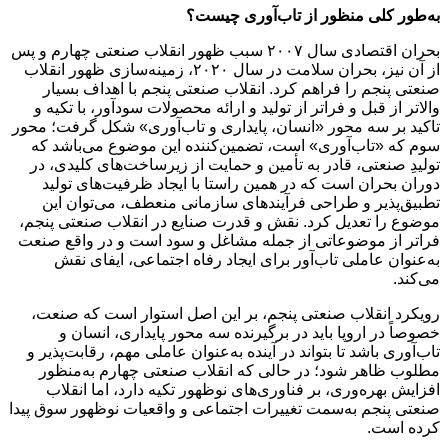
به‌طور کلی منظور از تاب‌آوری چیست؟
بحران اقتصادی سال ۲۰۰۷ سبب ظهور انقلاب صنعتی چهارم و پس
از آن نیز، بحران سلامت در سال ۲۰۲۰، زمینه‌سازی ظهور انقلاب
صنعتی پنجم را فراهم کرد. انقلاب صنعتی پنجم با اهداف بسیار
والاتر از قبل و فراتر از تولید و ارائه محصولات سودآور، با تکیه و
تاکید بر سه محور «انسان، پایداری و تاب‌آوری» شکل گرفت؛ محور
سوم که «تاب‌آوری» است، تضمین‌کننده این موضوع می‌باشد که
تولیدِ صنعتی، قادر به تأمین و حمایت از زیرساخت‌های کلیدی، در
دوران بحران است که در همین راستا با ایجاد ظرفیت‌های تولید
تطبیق‌پذیر و طراحی فرآیندهای سازمانی منعطف، می‌توان این
موضوع را تعدیل کرد. نقش و قدرت صنایع در انقلاب صنعتی پنجم،
فراتر از موضوعاتی از جمله مشاغل و سود است و در واقع صنعت
به‌عنوان عاملی تاب‌آور برای ایجاد رفاه اجتماعی، ایفای نقش
می‌کند.
رویکرد انقلاب صنعتی پنجم، بر این اصل استوار است که صنعت،
خصوصاً در اروپا باید در برگیرنده سه محور پایداری، انسان و
تاب‌آوری باشد تا بتواند در آینده به‌عنوان عاملی مهم، رقابت‌پذیر و
مطلوب ظاهر شود؛ در حالی که انقلاب صنعتی چهارم به‌منظور
افزایش بهره‌وری، بر فناوری‌های نوظهور تکیه دارد، اما انقلاب
صنعتی پنجم به‌سمت تغییرات اجتماعی و واقعیات نوظهور سوق پیدا
کرده است.