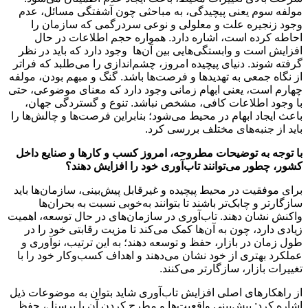
مولفه سوم یعنی پیچیدگی، به مباحثی چون آشفتگی مسائل، عدم
وجود زنجیره علت و معلولی و نوعی سردرگمی که سازمان را
احاطه کرده است، اشاره دارد. همواره حجم اطلاعات در حال
افزایش است و وابستگی‌‌هایی بین آن‌ها وجود دارد که باید در نظر
گرفته شوند. دنیای پیچیده امروز، چشم‌اندازی را می‌‌طلبد که فراتر
از نگاه جمعی به تهدیدها و فرصت‌‌ها باشد. گنگ و مبهم بودن، مولفه
چهارم است، یعنی ابهام زمانی وجود دارد که معنای موضوعی، حتی
با وجود اطلاعات کافی، مشخص نباشد. تنوع و گستردگی جهان،
باعث ایجاد ابهام در محیط می‌‌شود؛ بنابراین فرصت‌ها و چالش‌ها را
باید از جنبه‌های مختلف بررسی کرد.
با توجه به توضیحات مطروحه، امروز کسب و کارها و صنایع داخل
کشور، چطور می‌توانند تاب‌آوری خود را افزایش دهند؟
برای موفقیت در محیط پیچیده و غیرقابل پیش‌بینی، سازمان‌ها باید
سازگارتر و چابک‌تر باشند تا بتوانند به‌خوبی نسبت به بحران‌ها
واکنش نشان دهند. تاب‌آوری در سازمان‌های در حال توسعه، اهمیت
زیادی دارد، چون به آن‌ها کمک می‌کند تا مزیت رقابتی خود را در
طول زمان در بازار، حفظ و توسعه دهند؛ به این ترتیب، نوآوری و
عملکرد بهتری از خود نشان می‌دهند و اهداف کسب‌وکار خود را با
تغییرات بازار، سازگارتر می‌کنند.
از راهکارهای اصلی افزایش تاب‌آوری شاید بتوان به موضوعات ذیل
اشاره کرد: پیش‌بینی واقعیت‌ها و مطرح کردن آن با پرسنل، حفظ