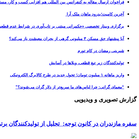
فراخوان ارسال مقاله به کنفرانس بین المللی هم افزایی کسب و کار، مسئ
آخرین کامیت؛بدرود ماهان ملک آرا
برگزاری وبینار تخصصی «حکمرانی مبتنی بر تاب‌آوری در شرایط عدم قطعی
آیا پیشنهاد حق مسکن ۳ میلیونی گرهی از بحران معیشت باز می‌کند؟
شیرینی رمضان در کام تورم
تولیدکنندگان زیر تیغ قطعی، ویلاها در آسایش
واریز ماهانه ۱ میلیون تومان؛ تحول جدید در طرح کالابرگ الکترونیکی
“معمای گرانی: چرا لباس‌های ما سریع‌تر از دلار گران می‌شوند؟”
گزارش تصویری و ویدیویی
سفره مازندران در کانون توجه: تجلیل از تولیدکنندگان بر