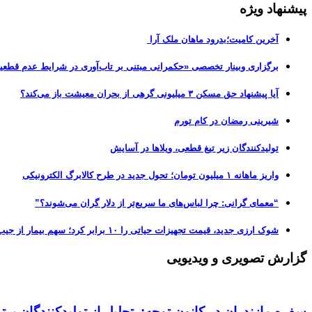
پیشنهاد ویژه
آخرین کامیت؛بدرود ماهان ملک آرا
برگزاری وبینار تخصصی «حکمرانی مبتنی بر تاب‌آوری در شرایط عدم قطعی
آیا پیشنهاد حق مسکن ۳ میلیونی گرهی از بحران معیشت باز می‌کند؟
شیرینی رمضان در کام تورم
تولیدکنندگان زیر تیغ قطعی، ویلاها در آسایش
واریز ماهانه ۱ میلیون تومان؛ تحول جدید در طرح کالابرگ الکترونیکی
“معمای گرانی: چرا لباس‌های ما سریع‌تر از دلار گران می‌شوند؟”
شوک ارزی جدید، قیمت تجهیزات حیاتی را ۱۰ برابر کرد؛ سهم بیمار از جیب، از ۵۰ به ۷۰ درصد رسید!
گزارش تصویری و ویدیویی
سفره مازندران در کانون توجه: تجلیل از تولیدکنندگان بر