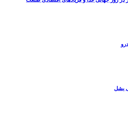
رو
ی بشل