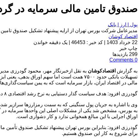
صندوق تامین مالی سرمایه در گ
پول | ارز | بانک
مدیرعامل شرکت بورس تهران از ارایه پیشنهاد تشکیل صندوق تامین
اقتصاد کوشان
22 خرداد 1403
|
کد خبر : 46453
|
یک دقیقه خواندن
چاپ خبر
299
بازدیدها
Comments
0
به گزارش
اقتصادکوشان
به نقل ازخبرنگار مهر، محمود گودرزی مدیرع
مالی در اقتصاد ایران، بازار سرمایه است که به یمن سیاست‌گذاری‌های غلط وضع
گودرزی افزود: هدف سیاست گذار دستیابی به نرخ رشد اقتصادی ۸ درصدی است اما رسیدن به این رشد اقتصادی با وضعیت فعلی سیستم بانکی و بازار سرمایه امکان پذیر نیست.
اوراق اجرایی با این مبالغ همخوانی ندارد و کار دشواری است.
گودرزی افزود: بنابراین بورس تهران پیشنهاد تشکیل صندوق تأمین ما
برای شروع به کار این صندوق هستیم.