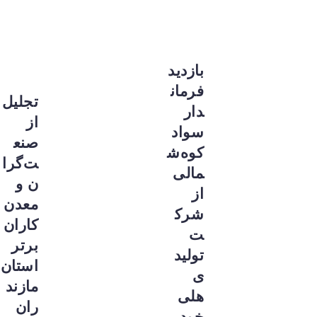
بازدید
فرمان
تجلیل
دار
از
سواد
صنع
کوه‌ش
ت‌گرا
مالی
ن و
از
معدن‌
شرک
کاران
ت
برتر
تولید
استان
ی
مازند
هلی
ران
خودر