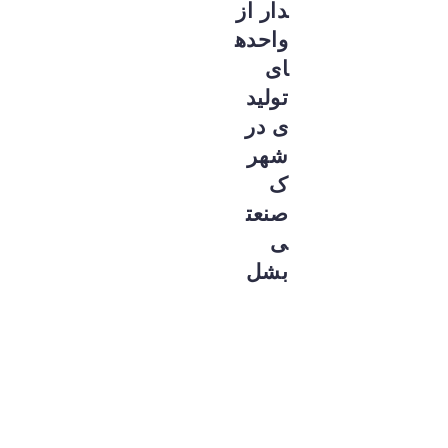
دار از
واحده
ای
تولید
ی در
شهر
ک
صنعت
ی
بشل