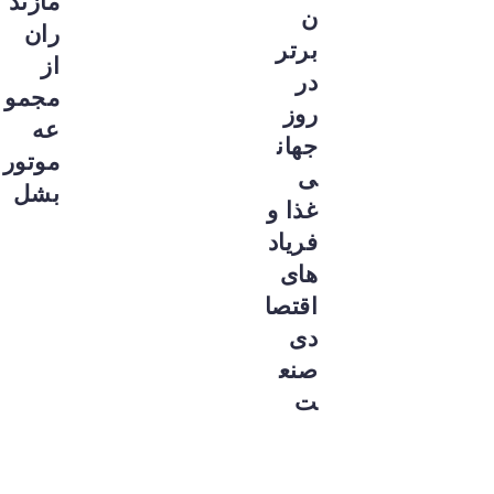
مازند
ن
ران
برتر
از
در
مجمو
روز
عه
جهان
موتور
ی
بشل
غذا و
فریاد
های
اقتصا
دی
صنع
ت