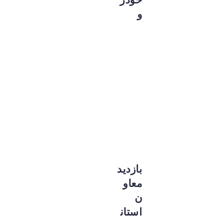
و
بازدید
معاو
ن
استان