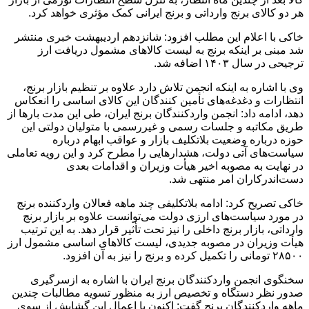
هر دو کالای برنج وارداتی و برنج ایرانی کمک مؤثری خواهد کرد.
خاکی با اعلام این مطلب افزود: شانزدهم اردیبهشت خبری منتشر
شد مبنی بر اینکه برنج به لیست کالاهای مشمول دریافت ارز
ترجیحی در سال ۱۴۰۳ اضافه شد.
وی با اشاره به اینکه انجمن تلاش دارد علاوه بر تنظیم بازار برنج،
انتظارات و دغدغه‌های تأمین کنندگان این کالای اساسی را انعکاس
دهد، ادامه داد: انجمن واردکنندگان برنج ایران، طی این مدت بارها از
طریق مکاتبه و جلسات رسمی و غیررسمی با متولیان دولتی این
حوزه درباره وضعیت بلاتکلیف بازار و عواقب ابهام درباره
سیاست‌های آتی دولت، هشدارهایی را مطرح کرد و این رویه تعاملی
در نهایت به مصوبه اخیر هیأت وزیران و اقدامات بعدی
دست‌اندرکاران امر منتهی شد.
خاکی تصریح کرد: ادامه بلاتکلیفی چند ماهه فعالان واردکننده برنج
در مورد سیاست‌های ارزی دولت می‌توانست علاوه بر بازار برنج
وارداتی، بازار برنج داخلی را نیز تحت تأثیر قرار دهد. به این ترتیب
هیأت وزیران در مصوبه جدیدی، لیست کالاهای اساسی مشمول ارز
۲۸۵۰۰ تومانی را تکمیل کرده و برنج را نیز به آن افزود.
سخنگوی انجمن واردکنندگان برنج ایران با اشاره به ازسرگیری
صدور نظر دستگاه و تخصیص ارز به منظور تسویه مطالبات چندین
ماهه واردکنندگان برنج گفت: اکنون با اعمال این گشایش از سوی