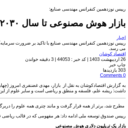
رییس نوزدهمین کنفرانس مهندسی صنایع:
بازار هوش مصنوعی تا سال ۲۰۳۰ به یک تریلیون دلار می‌رسد
اخبار
می رسد.
اقتصاد کوشان
26 اردیبهشت 1403
|
کد خبر : 44053
|
3 دقیقه خواندن
چاپ خبر
303
بازدیدها
Comments
0
به گزارش اقتصادکوشان به نقل از بازار، مهدی غضنفری امروز (چها
داشت: ریشه علم، فلسفه و منطق و ریاضی است و سایر علوم از 
مطرح شد، برتر از همه قرار گرفت و مانند چتری همه علوم را دربر
رییس صندوق توسعه ملی ادامه داد: هر مفهومی که در قالب ریاضی قا
بازار یک تریلیون دلاری هوش مصنوعی