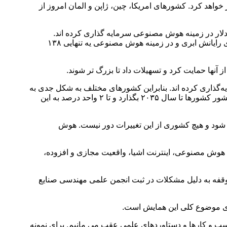
نوعی تا سال ۲۰۳۰ از مرز یک تریلیون دلار در جهان عبور خواهد کرد. کشورهای امریکا، چین، ژاپن و المان امروز از
 ثروت ملی معمولا در این زمینه سرمایه‌گذاری می کنند و پنج صندوق ثروت ملی در کشورهای همسایه ۲۲ میلیارد دلار در زمینه هوش مصنوعی سرمایه گذاری کرده اند.
صندوق ثروت ملی نروژ به عنوان صندوقی که در بسیاری جهات الگو است، در صنعت ریزتراشه، استارتاپ های هوش مصنوعی و پلتفرم های رایانش ابری و در زمینه هوش مصنوعی یه تنهایی ۱۳۸
 آنها حمایت کرد و تسهیلات داد تا بزرگ تر شوند.
ارد دلار در این زمینه سرمایه‌گذاری کرده اند. بنابراین کشورهای مختلف به شکل جدی به
عنوان مهم ترین راهبرد در این زمینه تحقیقات و سرمایه‌گذاری می کنند. انتظار داریم هوش مصنوعی تاثیر زیادی بر ارزش افزوده ناخالص کشور کشورها تا سال ۲۰۳۵ بگذارد و تا ۲ واحد درصد به این
ود و هیچ کشوری از این تغییرات دور نیست. هوش
هوش مصنوعی، اینترنت اشیا، واقعیت مجازی و افزوده،
 وقفه به دلیل مشکلات در ثبت انجمن علمی مهندسی صنایع
ری موضوع کلی این همایش است.
ب و کارها و دستاوردهای علمی عقب می مانیم. برای نمونه