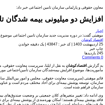
معاون حقوقی و پارلمانی سازمان تامین اجتماعی خبر داد:
افزایش دو میلیونی بیمه شدگان ت
اخبار
موهبتی گفت: در دوره مدیریت جدید سازمان تامین اجتماعی موضوع اف
اقتصاد کوشان
25 اردیبهشت 1403
|
کد خبر : 43847
|
یک دقیقه خواندن
چاپ خبر
245
بازدیدها
Comments
0
به گزارش
اقتصادکوشان
به نقل از ایلنا، سرپرست معاونت حقوقی، مجل
مأموریت‌ها، موضوع افزایش بیمه‌شدگان سازمان تأمین‌اجتماعی مورد ت
قائم موهبتی (سرپرست معاونت حقوقی، مجلس و امور بین‌الملل سازما
سازمان، توسعه پوشش بیمه‌ای برای آحاد مختلف مردم است و عناوین م
سازمان فراهم شده است.
وی ادامه داد: تغییر متغیرهای کلان جمعیتی بر وضعیت صندوق‌های بیم
فاقد پوشش بیمه‌ای هستند؛ امکان بهره‌مندی از پوشش بیمه‌ای برای تم
ظرفیت‌های رسانه‌ای است. لذا جذب بیمه‌شدگان جدید هم از نظر کیفی