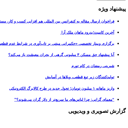
پیشنهاد ویژه
فراخوان ارسال مقاله به کنفرانس بین المللی هم افزایی کسب و کار، مسئ
آخرین کامیت؛بدرود ماهان ملک آرا
برگزاری وبینار تخصصی «حکمرانی مبتنی بر تاب‌آوری در شرایط عدم قطعی
آیا پیشنهاد حق مسکن ۳ میلیونی گرهی از بحران معیشت باز می‌کند؟
شیرینی رمضان در کام تورم
تولیدکنندگان زیر تیغ قطعی، ویلاها در آسایش
واریز ماهانه ۱ میلیون تومان؛ تحول جدید در طرح کالابرگ الکترونیکی
“معمای گرانی: چرا لباس‌های ما سریع‌تر از دلار گران می‌شوند؟”
گزارش تصویری و ویدیویی