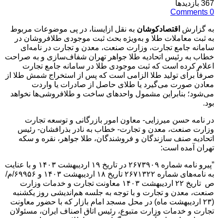
367
بازدیدها
Comments
0
به گزارش
اقتصادکوشان
به نقل ازایسنا، در پی موضوعات مربوط
به ثبت معاملات طلا و به‌ویژه بحث ثبت موجودی طلافروشان در
سامانه جامع تجارت، وزارت صنعت، معدن و تجارت در نامه‌ای
خطاب به رئیس اتحادیه طلا جواهر تهران شفاف‌سازی و به صراحت
اعلام کرده است که ثبت موجودی طلا در سامانه جامع تجارت
صرفاً برای تولید طلا الزامی است که پس از استخراج شمش طلا از
معادن صورت می‌گیرد یا طلای حاصل از صادرات یا واردت
می‌شود؛ بنابراین مشمول واحدهای ساخت و طلافروشی‌ها نخواهد
بود.
در نامه‌ حسن میرزایی- معاون امور بازرگانی و توسعه تجارت
وزارت صنعت، معدن و تجارت- خطاب به نادر بذرافشان- رئیس
اتحادیه صنف سازندگان و فروشندگان، طلا جواهر، نقره و سکه
تهران آمده است:
”پیرو نامه شماره ۲۶۷۳۹۰۹ در تاریخ ۱۹ اردیبهشت ۱۴۰۳ و با عنایت
به نامه‌های شماره ۲۶۷۱۳۲۲ تاریخ ۱۸ اردیبهشت ۱۴۰۳ و ۶۹۹۵۶/م/
ص تاریخ ۲۲ اردیبهشت ۱۴۰۳ معاونت تجارت و خدمات وزارت
صنعت، معدن و تجارت و با توجه به جلسه هم‌اندیشی روز یکشنبه
(٢٣ اردیبهشت ماه) در محل مسجد امام بازار که با حضور معاونت
تجارت و خدمات وزارت متبوع، رئیس اتاق اصناف ایران، مسئولان