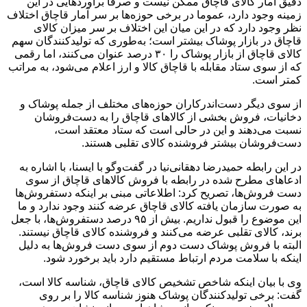
دقیق آمار کالای قاچاق ممکن نیست و صرفا برآوردهایی در این
زمینه وجود دارد، عموما در برخی حوزه‌ها بر سر آمار قاچاق اختلاف
نظر وجود دارد که در این میان این اختلاف بر سر میزان کالای
قاچاق در بازار پوشاک بیشتر است؛ به‌طوری که تولیدکنندگان سهم
کالای قاچاق از بازار پوشاک را ۳۰ درصد عنوان می‌کنند، اما رقمی
که از سوی ستاد مقابله با قاچاق کالا و ارز اعلام می‌شود، به مراتب
کمتر است.
از سوی دیگر دست‌اندرکاران حوزه‌های مختلف از جمله پوشاک و
دخانیات، فروش بخشی از کالاهای قاچاق را به دست‌فروشان
نسبت می‌دهند و این در حالی است که ستاد معتقد است،
دست‌فروشان بیشتر فروشنده کالای تقلبی هستند.
در این رابطه حمیدرضا دهقانی‌نیا در گفت‌وگو با ایسنا، با اشاره به
ادعاهای مطرح شده در رابطه با فروش کالاهای قاچاق از سوی
دست فروش‌ها، تصریح کرد: اطلاعاتی مبنی بر اینکه دستفروش‌ها
به صورت سازمان یافته کالای قاچاق عرضه کنند وجود ندارد و ما
این موضوع را قبول نداریم. بیش از ۹۵ درصد دستفروش‌ها، با جعل
برند، کالای تقلبی عرضه می‌کنند و فروشنده کالای قاچاق نیستند.
البته با فروش پوشاک دست دوم از سوی دست فروش‌ها به دلیل
اینکه با سلامت مردم ارتباط مستقیم دارد باید برخورد شود.
وی با بیان اینکه شاخص تشخیص کالای قاچاق، شناسه کالا است،
گفت: برخی تولیدکنندگان پوشاک هنوز شناسه کالا را بر روی