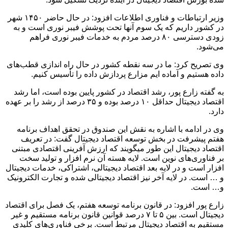
وزیر ارتباطات و فناوری اطلاعات افزود: در حال حاضر ۱۴۵۰ شهر
در کشور داریم که یک سوم آنها تحت پوشش فیبر نوری است و به
زودی دسترسی ۸۰ درصد مردم به خدمات فیبر نوری فراهم
می‌شود.
وی تصریح کرد: ما در سه نقطه کشور در حال راه اندازی قطب‌های
داده هستیم و آماده ایم مزارع پردازش داده را تأسیس کنیم.
به گفته زارع پور، رشد اقتصاد در کشور پایین بوده است، اما رشد
اقتصاد دیجیتال حداقل ۱۰ درصد بوده و ۳۵ درصد از رشد را بر عهده
دارد.
وی در ادامه با اشاره به نقش این صندوق در تحقق اهداف برنامه
هفتم پیشرفت در بخش توسعه اقتصاد دیجیتال گفت: در تعریف
اقتصاد دیجیتال این طور میگویند که ارزش آفرینی اقتصادی مبتنی
بر فناوری‌های نوین است. لایه هسته آن نرم افزار و تولید سخت
افزار است و در لایه بعد اقتصاد دیجیتالی، اشتراکی، خدمات دیجیتال
و … است. در لایه آخر نیز اقتصاد دیجیتالی شده و تجارت الکترونیک
و… است.
زارع پور افزود: در قانون برنامه توسعه هفتم، یک فصل برای اقتصاد
دیجیتال است. بین ۵ تا ۷ درصد قوانین قانون برنامه مستقیم و غیر
مستقیم به اقتصاد دیجیتال مرتبط است. برخی فناوری‌های کلیدی