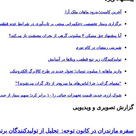
آخرین کامیت؛بدرود ماهان ملک آرا
برگزاری وبینار تخصصی «حکمرانی مبتنی بر تاب‌آوری در شرایط عدم قطعی
آیا پیشنهاد حق مسکن ۳ میلیونی گرهی از بحران معیشت باز می‌کند؟
شیرینی رمضان در کام تورم
تولیدکنندگان زیر تیغ قطعی، ویلاها در آسایش
واریز ماهانه ۱ میلیون تومان؛ تحول جدید در طرح کالابرگ الکترونیکی
“معمای گرانی: چرا لباس‌های ما سریع‌تر از دلار گران می‌شوند؟”
شوک ارزی جدید، قیمت تجهیزات حیاتی را ۱۰ برابر کرد؛ سهم بیمار از جیب، از ۵۰ به ۷۰ درصد رسید!
گزارش تصویری و ویدیویی
سفره مازندران در کانون توجه: تجلیل از تولیدکنندگان بر