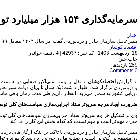
سرمایه‌گذاری ۱۵۴ هزار میلیارد تومانی در بنادر
اخبار
مدیرعامل سازمان بنادر و دریانوردی گفت: در سال ۱۴۰۳ معادل ۹۹ همت از سوی سازمان بنادر و دریانوردی و نیز ۵۵ همت توسط بخش غیردولتی پروژه سرمایه‌گذاری در بنادر تعریف شده است.
اقتصاد کوشان
18 اردیبهشت 1403
|
کد خبر : 42937
|
4 دقیقه خواندن
چاپ خبر
289
بازدیدها
Comments
0
به گزارش
اقتصادکوشان
به نقل از ایسنا، علی‌اکبر صفایی در نشست
و دریانوردی برگزار شد، اظهار داشت: یک سال تا پایان دولت سیزدهم ب
دریایی کشور به شمار می‌رود، انتظار داریم طی مدت زمان باقی مانده
ضرورت ایجاد هرچه سریع‌تر ستاد اجرایی‌سازی سیاست‌های کلی توس
وی بر تشکیل هر چه سریع‌تر ستاد اجرایی‌سازی سیاست‌های کلی توسعه د
چیزی مهم‌تر است و مهم نیست که کدام بخش این کار را می‌کند.
مدیرعامل سازمان بنادر و دریانوردی با تاکید بر اینکه ارگان‌های در
در منطقه بزرگ‌ترین است و صنایع ما در حوزه دریا رشد کرده‌اند و تو