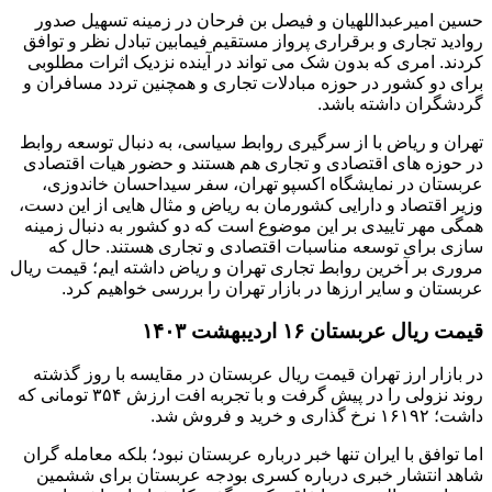
حسین امیرعبداللهیان و فیصل بن فرحان در زمینه تسهیل صدور
روادید تجاری و برقراری پرواز مستقیم فیمابین تبادل نظر و توافق
کردند. امری که بدون شک می تواند در آینده نزدیک اثرات مطلوبی
برای دو کشور در حوزه مبادلات تجاری و همچنین تردد مسافران و
گردشگران داشته باشد.
تهران و ریاض با از سرگیری روابط سیاسی، به دنبال توسعه روابط
در حوزه های اقتصادی و تجاری هم هستند و حضور هیات اقتصادی
عربستان در نمایشگاه اکسپو تهران، سفر سیداحسان خاندوزی،
وزیر اقتصاد و دارایی کشورمان به ریاض و مثال هایی از این دست،
همگی مهر تاییدی بر این موضوع است که دو کشور به دنبال زمینه
سازی برای توسعه مناسبات اقتصادی و تجاری هستند. حال که
مروری بر آخرین روابط تجاری تهران و ریاض داشته ایم؛ قیمت ریال
عربستان و سایر ارزها در بازار تهران را بررسی خواهیم کرد.
قیمت ریال عربستان ۱۶ اردیبهشت ۱۴۰۳
در بازار ارز تهران قیمت ریال عربستان در مقایسه با روز گذشته
روند نزولی را در پیش گرفت و با تجربه افت ارزش ۳۵۴ تومانی که
داشت؛ ۱۶۱۹۲ نرخ گذاری و خرید و فروش شد.
اما توافق با ایران تنها خبر درباره عربستان نبود؛ بلکه معامله گران
شاهد انتشار خبری درباره کسری بودجه عربستان برای ششمین