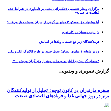
برگزاری وبینار تخصصی «حکمرانی مبتنی بر تاب‌آوری در شرایط عدم
قطعیت در صنایع»
آیا پیشنهاد حق مسکن ۳ میلیونی گرهی از بحران معیشت باز می‌کند؟
شیرینی رمضان در کام تورم
تولیدکنندگان زیر تیغ قطعی، ویلاها در آسایش
واریز ماهانه ۱ میلیون تومان؛ تحول جدید در طرح کالابرگ الکترونیکی
“معمای گرانی: چرا لباس‌های ما سریع‌تر از دلار گران می‌شوند؟”
گزارش تصویری و ویدیویی
سفره مازندران در کانون توجه: تجلیل از تولیدکنندگان
برتر در روز جهانی غذا و فریادهای اقتصادی صنعت