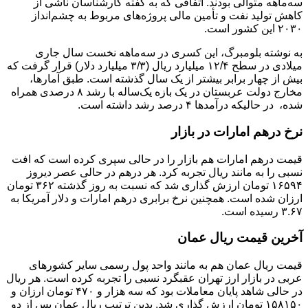
سه‌ماهه متوالی بودند. اتفاقی که به گفته کارشناسان ناشی از
کاهش تولید نفت و تأمین مالی پروژه‌های مربوط به چشم‌انداز
۲۰۳۰ این کشور است.
به نوشته بلومبرگ، این کسری در سه‌ماهه نخست سال جاری
میلادی در سطح ۱۲/۴ میلیارد ریال (۳/۳ میلیارد دلار) قرار گرفت که
بیش از چهار برابر بیشتر از یک سال گذشته است. طبق آمارها،
مخارج دولت عربستان در یک بازه یک‌ساله با رشد ۸ درصدی همراه
شده، ‌ در حالیکه درآمدها ۴ درصد رشد داشته است.
نرخ درهم امارات در بازار
قیمت درهم امارات هم بازار را در حالی سپری کرده است که افت
نسبی را به مانند ریال تجربه کرد. هر درهم در حالی عصر دیروز
۱۶۵۹۴ تومان ارزش گذاری شد که نسبت به روز گذشته ۳۶۲ تومان
ارزان شده است. همچنین نرخ برابری درهم امارات و دلار آمریکا به
۳.۶۷ رسیده است.
آخرین قیمت ریال عمان
قیمت ریال عمان هم به مانند واحد پول رسمی سایر کشورهای
عربی در بازار ارز تهران عقبگرد نسبی را تجربه کرده است. هر ریال
در حالی شاهد پایان معاملات بود که سه هزار و ۴۷۰ تومان ارزان و
۱۵۸۱۵۰ تومان ارزش گذاری شد. بدین ترتیب ریال عمان پس از دو