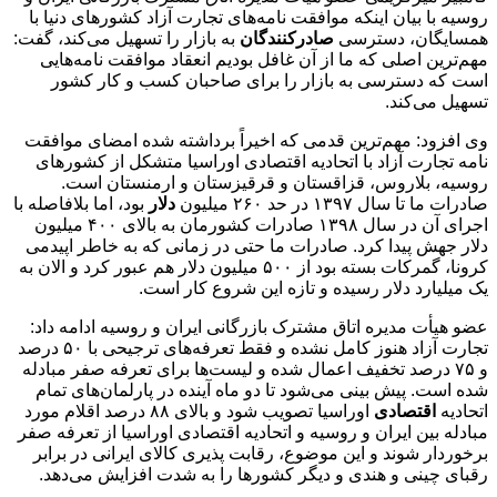
روسیه با بیان اینکه موافقت نامه‌های تجارت آزاد کشور‌های دنیا با
همسایگان، دسترسی
صادرکنندگان
به بازار را تسهیل می‌کند، گفت:
مهم‌ترین اصلی که ما از آن غافل بودیم انعقاد موافقت نامه‌هایی
است که دسترسی به بازار را برای صاحبان کسب و کار کشور
تسهیل می‌کند.
وی افزود: مهم‌ترین قدمی که اخیراً برداشته شده امضای موافقت
نامه تجارت آزاد با اتحادیه اقتصادی اوراسیا متشکل از کشور‌های
روسیه، بلاروس، قزاقستان و قرقیزستان و ارمنستان است.
صادرات ما تا سال ۱۳۹۷ در حد ۲۶۰ میلیون
دلار
بود، اما بلافاصله با
اجرای آن در سال ۱۳۹۸ صادرات کشورمان به بالای ۴۰۰ میلیون
دلار جهش پیدا کرد. صادرات ما حتی در زمانی که به خاطر اپیدمی
کرونا، گمرکات بسته بود از ۵۰۰ میلیون دلار هم عبور کرد و الان به
یک میلیارد دلار رسیده و تازه این شروع کار است.
عضو هیأت مدیره اتاق مشترک بازرگانی ایران و روسیه ادامه داد:
تجارت آزاد هنوز کامل نشده و فقط تعرفه‌های ترجیحی با ۵۰ درصد
و ۷۵ درصد تخفیف اعمال شده و لیست‌ها برای تعرفه صفر مبادله
شده است. پیش بینی می‌شود تا دو ماه آینده در پارلمان‌های تمام
اتحادیه
اقتصادی
اوراسیا تصویب شود و بالای ۸۸ درصد اقلام مورد
مبادله بین ایران و روسیه و اتحادیه اقتصادی اوراسیا از تعرفه صفر
برخوردار شوند و این موضوع، رقابت پذیری کالای ایرانی در برابر
رقبای چینی و هندی و دیگر کشور‌ها را به شدت افزایش می‌دهد.