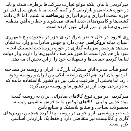
میرکریمی با بیان اینکه موانع تجارت شرکت‌ها برطرف شدند و باید
در حوزه شناختی و بازاریابی کار کنیم گفت: ما تا شش سال قبل در
حوزه سخت افزاری و نرم افزاری
زیرساخت
نداشتیم، اما الان دائماً
کشتی‌ها و کامیون‌های جدید اضافه می‌شوند و خط راه آهن منطقه
شوروی سابق از مرز ایران عبور کرده است.
وی افزود: در حال حاضر شرق دریای خزر در محدوده پنج جمهوری
آسیای میانه
بروکراسی
جدی دارد و جهش صادرات و واردات نشان
می‌دهد هرچقدر سرمایه گذاری در حوزه زیرساخت لجستیک انجام
شود باز هم کم است. ما هنوز هم صف کامیون‌ها را داریم و از دولت
تقاضا کردیم حمایت‌ها و تسهیلات خود را از این بخش ادامه دهد.
عضو هیأت مدیره اتاق مشترک بازرگانی ایران و روسیه در مصاحبه
با ردایو بیان کرد: هم اکنون رابطه بانکی بین ایران و روسیه وجود
دارد، اما بخشی از ظرفیت بانکی بین دو کشور بلااستفاده مانده که
به دو نرخی بودن ارز در کشور ما و روسیه برمی‌گردد.
میرکریمی در مورد تنوع کالا‌های صادراتی ایران به روسیه گفت:
مواد غذایی و لبنی، کالا‌های لوکس مانند فرش ماشینی و پسته،
محصولات نساجی و صنایع پلاستیک و صنایع پایین
دست پتروشیمی بازار خوبی در روسیه پیدا کرده همچنین توربین‌های
گازی و کاتالیست نیز متقاضی دارد و فقط یک بازاریابی اساسی
لازم است.