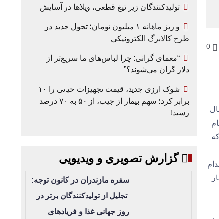
تولیدکنندگان زیر تیغ قطعی، ویلاها در آسایش
واریز ماهانه ۱ میلیون تومان؛ تحول جدید در
طرح کالابرگ الکترونیکی
0
“معمای گرانی: چرا لباس‌های ما سریع‌تر از
دلار گران می‌شوند؟”
شوک ارزی جدید، قیمت تجهیزات حیاتی را ۱۰
ه 16
برابر کرد؛ سهم بیمار از جیب، از ۵۰ به ۷۰ درصد
ال
رسید!
ام
که
گزارش تصویری و ویدیویی
دام
ار
سفره مازندران در کانون توجه:
تجلیل از تولیدکنندگان برتر در
روز جهانی غذا و فریادهای
 کارون