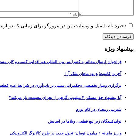
ذخیره نام، ایمیل و وبسایت من در مرورگر برای زمانی که دوباره 
پیشنهاد ویژه
فراخوان ارسال مقاله به کنفرانس بین المللی هم افزایی کسب و کار، مسئ
آخرین کامیت؛بدرود ماهان ملک آرا
برگزاری وبینار تخصصی «حکمرانی مبتنی بر تاب‌آوری در شرایط عدم قطعی
آیا پیشنهاد حق مسکن ۳ میلیونی گرهی از بحران معیشت باز می‌کند؟
شیرینی رمضان در کام تورم
تولیدکنندگان زیر تیغ قطعی، ویلاها در آسایش
واریز ماهانه ۱ میلیون تومان؛ تحول جدید در طرح کالابرگ الکترونیکی