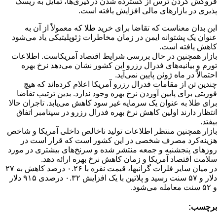
فروکش کردن ترس از گسترده شدن درگیری‌ها، تمایل به ریسک
پذیری در بازارهای مالی افزایش یافته است.
این بدان معناست که تقاضا برای خرید طلا که معمولاً از آن به
عنوان یک پشتوانه ایمن در زمان مخاطرات ژئوپلیتیکی یاد می‌شود
کاهش یافته است.
بازار همچنین در حال بررسی شرایط اقتصاد آمریکاست. اطلاعات
تورم و بیانیه‌های فدرال رزرو این کشور نشان می‌دهد نرخ بهره
احتمالاً در ماه ژوئن پایین نمی‌آید.
چندین تن از مقامات فدرال رزرو آمریکا اعلام کرده‌اند که هیچ
فوریتی برای پایین آوردن نرخ بهره وجود ندارد. بدین ترتیب تقاضا
برای طلا به عنوان یک سرمایه غیر سود کاهش می‌یابد. تاجران حالا
انتظار دارند اولین کاهش نرخ بهره فدرال رزرو در سپتامبر اتفاق
بیفتد.
بازار همچنین منتظر اطلاعات تولید ناخالص داخلی آمریکا و شاخص
هزینه‌کرد مصرف شخصی در این کشور است که قرار است در
روزهای پنجشنبه و جمعه منتشر شده و سرنخ‌های بیشتری در مورد
سلامت اقتصاد آمریکا و زمان کاهش نرخ بهره ارائه دهد.
در میان سایر فلزات گرانبها، قیمت نقره با ۰.۲۶ درصد کاهش به ۲۷
دلار و ۵۷ سنت رسید و پلاتین با یک افزایش ۰.۳۲ درصدی ۹۱۵ دلار
و ۵۲ سنت معامله می‌شود.
برچسب: