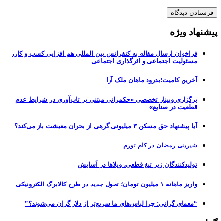
پیشنهاد ویژه
فراخوان ارسال مقاله به کنفرانس بین المللی هم افزایی کسب و کار،
مسئولیت اجتماعی و اثرگذاری اجتماعی
آخرین کامیت؛بدرود ماهان ملک آرا
برگزاری وبینار تخصصی «حکمرانی مبتنی بر تاب‌آوری در شرایط عدم
قطعیت در صنایع»
آیا پیشنهاد حق مسکن ۳ میلیونی گرهی از بحران معیشت باز می‌کند؟
شیرینی رمضان در کام تورم
تولیدکنندگان زیر تیغ قطعی، ویلاها در آسایش
واریز ماهانه ۱ میلیون تومان؛ تحول جدید در طرح کالابرگ الکترونیکی
“معمای گرانی: چرا لباس‌های ما سریع‌تر از دلار گران می‌شوند؟”