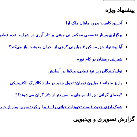
پیشنهاد ویژه
آخرین کامیت؛بدرود ماهان ملک آرا
برگزاری وبینار تخصصی «حکمرانی مبتنی بر تاب‌آوری در شرایط عدم قطعی
آیا پیشنهاد حق مسکن ۳ میلیونی گرهی از بحران معیشت باز می‌کند؟
شیرینی رمضان در کام تورم
تولیدکنندگان زیر تیغ قطعی، ویلاها در آسایش
واریز ماهانه ۱ میلیون تومان؛ تحول جدید در طرح کالابرگ الکترونیکی
“معمای گرانی: چرا لباس‌های ما سریع‌تر از دلار گران می‌شوند؟”
شوک ارزی جدید، قیمت تجهیزات حیاتی را ۱۰ برابر کرد؛ سهم بیمار از جیب، از ۵۰ به ۷۰ درصد رسید!
گزارش تصویری و ویدیویی