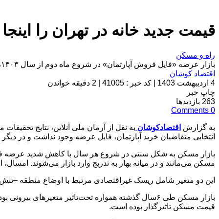
قیمت جدید خانه در تهران را اینجا 
راه و مسکن
بازار عرضه «فایل فروش آپارتمان» در شروع ماه دوم از سال ۱۴۰۳، با یک تغییر محسوس نسبت به فروردین روبه‌رو شده است؛ افزایش نسبی فروشنده ها.
اقتصاد کوشان
4 اردیبهشت 1403
|
کد خبر : 41005
|
2 دقیقه خواندن
چاپ خبر
263
بازدیدها
Comments
0
به گزارش
اقتصادکوشان
به نقل از آرمان ملی آنلاین، نتایج تحقیقات
انتخابی متقاضیان خرید آپارتمان، فایل عرضه وجود نداشت و در دیگر م
بازار مسکن به شکل سنتی در شروع هر سال با کاهش شدید عرضه فایل 
مسکن می‌مانند و در میانه بهار به تدریج وارد بازار می‌شوند. امسال
این دو متغیر شامل ریسک غیراقتصادی مرتبط با اوضاع منطقه –تنش‌ه
بازار مسکن طی ۶سال گذشته همواره تحت‌تاثیر متغیر‌ها
قیمت مسکن تاثیرگذار بوده است.