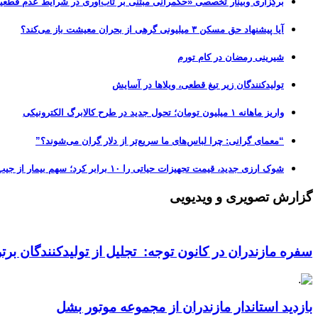
برگزاری وبینار تخصصی «حکمرانی مبتنی بر تاب‌آوری در شرایط عدم قطعی
آیا پیشنهاد حق مسکن ۳ میلیونی گرهی از بحران معیشت باز می‌کند؟
شیرینی رمضان در کام تورم
تولیدکنندگان زیر تیغ قطعی، ویلاها در آسایش
واریز ماهانه ۱ میلیون تومان؛ تحول جدید در طرح کالابرگ الکترونیکی
“معمای گرانی: چرا لباس‌های ما سریع‌تر از دلار گران می‌شوند؟”
شوک ارزی جدید، قیمت تجهیزات حیاتی را ۱۰ برابر کرد؛ سهم بیمار از جیب، از ۵۰ به ۷۰ درصد رسید!
گزارش تصویری و ویدیویی
سفره مازندران در کانون توجه: تجلیل از تولیدکنندگان بر
بازدید استاندار مازندران از مجموعه موتور بشل