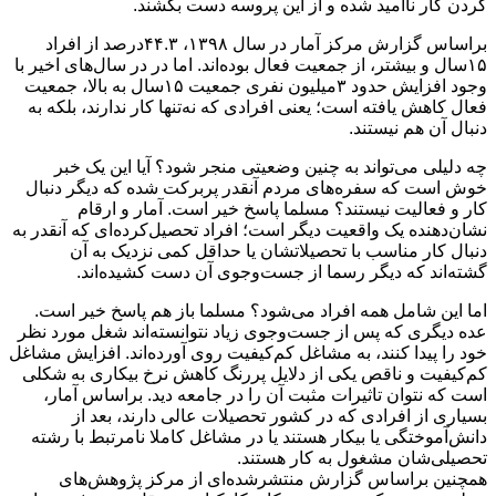
کردن کار ناامید شده و از این پروسه دست بکشند.
براساس گزارش مرکز آمار در سال ۱۳۹۸، ۴۴.۳‌درصد از افراد
۱۵سال و بیشتر، از جمعیت فعال بوده‌اند. اما در در سال‌های اخیر با
وجود افزایش حدود ۳میلیون نفری جمعیت ۱۵سال به بالا، جمعیت
فعال کاهش یافته است؛ یعنی افرادی که نه‌تنها کار ندارند، بلکه به
دنبال آن هم نیستند.
چه دلیلی می‌تواند به چنین وضعیتی منجر شود؟ آیا این یک خبر
خوش است که سفره‌های مردم آنقدر پربرکت شده که دیگر دنبال
کار و فعالیت نیستند؟ مسلما پاسخ خیر است. آمار و ارقام
نشان‌دهنده یک واقعیت دیگر است؛ افراد تحصیل‌کرده‌ای که آنقدر به
دنبال کار مناسب با تحصیلاتشان یا حداقل کمی نزدیک به آن
گشته‌اند که دیگر رسما از جست‌وجوی آن دست کشیده‌اند.
اما این شامل همه افراد می‌شود؟ مسلما باز هم پاسخ خیر است.
عده دیگری که پس از جست‌وجوی زیاد نتوانسته‌اند شغل مورد نظر
خود را پیدا کنند، به مشاغل کم‌کیفیت روی آورده‌اند. افزایش مشاغل
کم‌کیفیت و ناقص یکی از دلایل پررنگ کاهش نرخ بیکاری به شکلی
است که نتوان تاثیرات مثبت آن را در جامعه دید. براساس آمار،
بسیاری از افرادی که در کشور تحصیلات عالی دارند، بعد از
دانش‌آموختگی یا بیکار هستند یا در مشاغل کاملا نامرتبط با رشته
تحصیلی‌شان مشغول به کار هستند.
همچنین براساس گزارش منتشرشده‌ای از مرکز پژوهش‌های