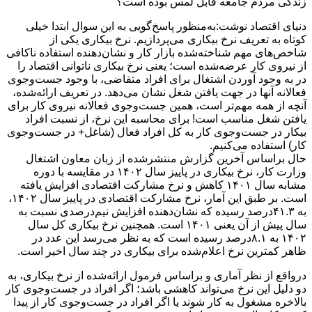
زندگی مردم جامعه قابل لمس بوده است؟
دنیای اقتصاد نوشت:به‌منظور پاسخ‌گویی به این سوال ابتدا خیلی
کوتاه به تعریف نرخ بیکاری می‌پردازیم. نرخ بیکاری یکی از
شاخص‌های مهم شناخته‌شده بازار کار و نشان‌دهنده ‌استفاده ناکافی
از نیروی کار عرضه‌شده است؛ یعنی نرخ بیکاری ناتوانی اقتصاد را
در به وجود آوردن اشتغال برای افراد متقاضی، با وجود جست‌وجوی
فعالانه آنها در جهت یافتن شغل نشان می‌دهد. در تعریف ارائه‌شده،
آنچه از همه مهم‌تر است، همین جست‌وجوی فعالانه نیروی کار برای
یافتن شغل مناسب است! برای محاسبه این نرخ، از نسبت افراد
بیکار در جست‌وجوی کار به کل افراد فعال (شاغل+ در جست‌وجوی
کار) استفاده می‌کنیم.
حال براساس آخرین گزارش منتشرشده از زبان معاون اشتغال
وزارت کار، نرخ بیکاری در پاییز سال ۱۴٠۲ در مقایسه با دوره
مشابه سال ۱۴٠۱ کاهش و نرخ مشارکت اقتصادی افزایش یافته
است. بر طبق این آمار، نرخ مشارکت اقتصادی در پاییز سال ۱۴٠۲،
به ۴۱.۳‌درصد رسیده که نشان‌دهنده افزایش نیم‌درصدی نسبت به
سال پیش از آن یعنی ۱۴٠۱ است. همچنین نرخ بیکاری کل سال
۱۴٠۲ به ۸.۱درصد رسیده است که به نظر می‌رسد این عدد در
ظاهر کمترین نرخ اعلام‌شده برای بیکاری در چند سال اخیر است.
درواقع از نظر آماری و براساس فرمول ارائه‌شده از نرخ بیکاری، به
دو دلیل این نرخ می‌تواند کاهشی باشد؛ اگر افراد در جست‌وجوی کار
بالاخره مشغول به کار شوند یا اگر افراد در جست‌وجوی کار از پیدا