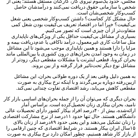
مجلس، حدود یک‌سوم نیروی کار، کارکنان مستقل هستند؛ یعنی از
شخص یا سازمانی حقوق دریافت نمی‌کنند و درآمدشان حاصل
کسب‌وکار شخصی‌شان است.
حال مشکل کار کجاست؟ داشتن کسب‌وکار شخصی یعنی شغل
بی‌کیفیت؟ خیر! اما در اقتصاد تعریف بی‌کیفیت بودن شغل کمی
متفاوت‌تر از آن چیزی است که تصور می‌کنیم.
بسیاری از مشاغل بی‌کیفیت حداقل یکی از ویژگی‌های ناپایداری
مثل ساعات کاری غیرمعمول، درآمد ناکافی یا عدم‌دریافت بیمه و
مزایا را دارا هستند و همین ناپایداری موجب می‌شود تا این مشاغل
در زمان به وجود آمدن بحران‌های درون کشوری یا بین‌المللی مانند
بحران کرونا، قطعی اینترنت یا مشکلات مقطعی دیگر، زودتر از
مشاغل نوع دیگر تحت‌تاثیر قرار گرفته و از بین بروند.
به همین دلیل وقتی بعد از یک دوره طولانی بحران، این مشاغل
ازبین‌رفته دوباره برمی‌گردند و با اینکه نرخ بیکاری به صورت
مقطعی کاهش می‌یابد، رشد اقتصادی تفاوت چندانی نمی‌کند.
بحران دیگری که می‌توان آن را از جمله بحران‌های اساسی بازار کار
نامید، بحران بیکاری زنان تحصیل‌کرده است. براساس آمار
ارائه‌شده، بیش از ۴٠‌درصد افراد بیکار کشور دارای تحصیلات عالی
دانشگاهی هستند. حال تنها حدود ۱۱‌درصد از نرخ مشارکت اقتصادی
را زنان تشکیل می‌دهند و این یعنی حدود ۸۹‌درصد از زنان بالای
۱۵سال ایران بیکار هستند. در شرایط اقتصادی که چنین ارقامی را
از بازار کار شاهد هستیم، چطور امکان دارد نرخ بیکاری به صورت