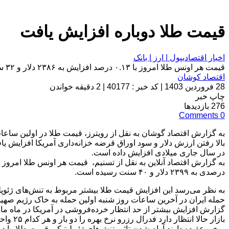
قیمت طلا دوباره افزایش یافت
اخبار اقتصادی
پول | ارز | بانک
قیمت هر اونس طلا امروز با ۰.۱۳ درصد افزایش به ۲۳۸۶ دلار و ۳۲ سنت رسید.
اقتصاد کوشان
28 فروردین 1403
|
کد خبر : 40177
|
2 دقیقه خواندن
چاپ خبر
276
بازدیدها
Comments
0
به گزارش اقتصاد گوشان به نقل از رویترز، قیمت طلا در اولین ساعات 
بالا رفتن ارزش دلار و سود اوراق قرضه خزانه‌داری آمریکا افزایش ی
در سال جاری میلادی افزایش داده است.
درصدی به ۲۳۹۹ دلار و ۴۰ سنت رسیده است.
به نظر می‌رسد این افزایش قیمت طلا بیشتر مربوط به تنش‌های ژئوپل
حمله ایران در آخرین ساعات روز شنبه اولین حمله به خاک رژیم صه
گزارش افزایش بیشتر از حد انتظار خرده‌فروشی در آمریکا در ماه مارس ارزش دلار را ۰.۲ بالا برد و سود اوراق قرضه خزانه داری این کشور هم به با
بازار حالا انتظار دارد فدرال رزرو نرخ بهره را دو بار و هر کدام ۲۵ واحد پایین بیاورد در حالی که قبلا انتظار سه بار کاهش نرخ بهره می‌رفت.
برخی عقیده دارند آرام شدن تاثیر تنش‌های ژئوپلیتیکی قیمت طلا را در کوتاه مدت تا ۲۲۰۰ دلار