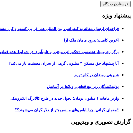
پیشنهاد ویژه
فراخوان ارسال مقاله به کنفرانس بین المللی هم افزایی کسب و کار، مسئ
آخرین کامیت؛بدرود ماهان ملک آرا
برگزاری وبینار تخصصی «حکمرانی مبتنی بر تاب‌آوری در شرایط عدم قطعی
آیا پیشنهاد حق مسکن ۳ میلیونی گرهی از بحران معیشت باز می‌کند؟
شیرینی رمضان در کام تورم
تولیدکنندگان زیر تیغ قطعی، ویلاها در آسایش
واریز ماهانه ۱ میلیون تومان؛ تحول جدید در طرح کالابرگ الکترونیکی
“معمای گرانی: چرا لباس‌های ما سریع‌تر از دلار گران می‌شوند؟”
گزارش تصویری و ویدیویی