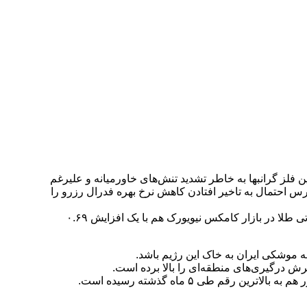
 فلز گرانبها به خاطر تشدید تنش‌های خاورمیانه و علیرغم
رس احتمال به تاخیر افتادن کاهش نرخ بهره فدرال رزرو را
به گزارش اقتصاد آنلاین به نقل از تسنیم، قیمت هر اونس طلا امروز با ۰.۱۳ درصد افزایش به ۲۳۸۶ دلار و ۳۲ سنت رسید. قیمت معاملات آتی طلا در بازار کامکس نیویورک هم با یک افزایش ۰.۶۹
 موشکی ایران به خاک این رژیم باشد.
 درگیری‌های منطقه‌ای را بالا برده است.