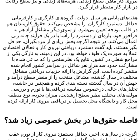
نیروی کار ماهر، سطح زندگی، هزینه‌های زندگی و نیز سطح رقابت
در بازار کار مدنظر قرار گیرد.
هفته‌های پایانی هر سال، دولت، گروه‌های کارگری و کارفرمایی
حداقل دستمزد کارگران را مشخص می‌کنند. حقوق کارمندان هم
در قالب بودجه تعیین می‌شود. از سوی دیگر مشاغل آزاد هم به
فراخور خود، بازه‌ای از دستمزد را راساً یا در یک فرآیند چانه زنی
اعمال می‌کنند. در نتیجه اگرچه بخش زیادی از مزدبگیران، حداقل
بگیر هستند، باید گفت دستمزد دریافتی نیروی کار و فعالان اقتصادی
عملاً به صورت یک طیف خواهد بود. در این زمینه، به تازگی یکی از
مراجع شغلی در کشور، نتایج یک نظرسنجی را که مدعی شده با
مشارکت حدود صد هزار نفر شاغل در سراسر کشور انجام شده
منتشر کرده است. این گزارش با ارائه جزییات دریافتی مشاغل
مختلف در سال گذشته، مشاغل منتخب را از منظر سطح درآمد و
جهش آن در سال گذشته دسته بندی کرده و همچنین در حاشیه،
تحلیل‌های جالبی درخصوص مقایسه دریافتی‌ها با تورم و بررسی
مولفه‌های مختلف نظیر سطح ارشدیت، میزان تجربه، نوع منطقه
محل کار و دانشگاه محل تحصیل بر دریافتی نیروی کار ارائه کرده
است.
فاصله حقوق‌ها در بخش خصوصی زیاد شد؟
اگرچه در سال‌های اخیر، حداقل دستمزد نیروی کار از تورم عقب
افتاده است، اما داده‌های گزارش مذکور نشان می‌دهد که وضعیت