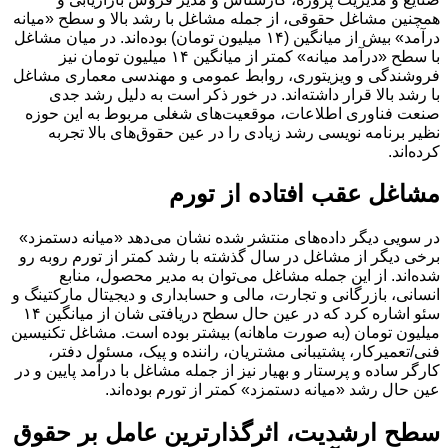
همچنین مشاغل حقوقی، از جمله مشاغل با رشد بالا و سطح «میانه
درآمد» بیش از میانگین (۱۴ میلیون تومان) بوده‌اند. در میان مشاغل
با سطح «درآمد میانه» کمتر از میانگین ۱۴ میلیون تومان نیز
فروشندگی و ویزیتوری، روابط عمومی و مهندسی معماری مشاغل
با رشد بالا قرار داشته‌اند. در خور ذکر است به دلیل رشد جدی
صنعت فناوری اطلاعات، موقعیت‌های شغلی مربوط به این حوزه
نظیر برنامه نویسی رشد زیادی را در عین حقوق‌های بالا تجربه
کرده‌اند.
مشاغل عقب افتاده از تورم
در سویی دیگر داده‌های منتشر شده نشان می‌دهد «میانه دستمزد»
برخی دیگر از مشاغل در سال گذشته با رشد کمتر از تورم روبه رو
شده‌اند. از این جمله مشاغل می‌توان به مدیر محصول، منابع
انسانی، بازرگانی و تجارت، مالی و حسابداری و دیجیتال مارکتینگ و
سئو اشاره کرد که در عین حال سطح دریافتی شان از میانگین ۱۴
میلیون تومان (به صورت ماهانه) بیشتر بوده است. مشاغل تکنیسین
فنی/تعمیرکار، پشتیبانی مشتریان، راننده و پیک، مسئول دفتر،
کارگر ساده و پرستار و بهیار نیز از جمله مشاغل با درآمد پایین و در
عین حال رشد «میانه دستمزد» کمتر از تورم بوده‌اند.
سطح ارشدیت، اثرگذارترین عامل بر حقوق