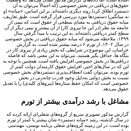
حقوق‌های دریافتی در بخش خصوصی (که اجمالاً می‌توان به آن
دستمزد اطلاق کرد) روند دیگری داشته‌اند. بر این اساس، «میانه» (و
نه میانگین) دستمزدها مورد بررسی قرار گرفته است. طبق تعاریف،
میانه حقوق دریافتی به معنای سطحی از حقوق است که نیمی از
جامعه مد نظر (در این جا نیروی کار) از آن بیشتر و نیمی دیگر از آن
سطح کمتر دریافتی داشته‌اند. به این ترتیب با مبدأ گرفتن سال
۱۳۹۹، ملاحظه می‌شود که میانه حقوق دریافتی در بخش خصوصی
در سال ۱۴۰۲، از تورم ۶ درصد بیشتر شده است. به گزارش
خراسان، این موضوع در شرایطی که بخش زیادی از نیروی کار در
بنگاه ها، حداقل بگیر هستند، می‌تواند به این معنی باشد که فاصله
دریافتی‌ها در بخش خصوصی افزایش یافته است. همچنین با توجه به
این که در سال‌های اخیر، افزایش حقوق کارمندان دولت کمتر از
تورم بوده، می‌توان گفت انعطاف‌پذیری دستمزدهای بخش خصوصی
نسبت به بخش دولتی به‌دلیل وجود قدرت چانه‌زنی در بخش
خصوصی است که امکان حفظ ستاره‌ها (نیروهای کلیدی) را با تعدیل
حقوق می‌دهد.
مشاغل با رشد درآمدی بیشتر از تورم
گزارش مذکور تصویری سریع از گروه‌های شغلی‌ای ارائه کرده که
در سال گذشته، رشد «میانه دستمزد» شان بیشتر یا کمتر از تورم
بوده است. در این زمینه گروه‌های شغلی برنامه نویسی، مهندسی
صنایع و مدیریت پروژه، کارشناس و مدیر فروش بازاریابی و