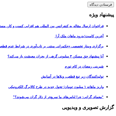
پیشنهاد ویژه
فراخوان ارسال مقاله به کنفرانس بین المللی هم افزایی کسب و کار، مسئ
آخرین کامیت؛بدرود ماهان ملک آرا
برگزاری وبینار تخصصی «حکمرانی مبتنی بر تاب‌آوری در شرایط عدم قطعی
آیا پیشنهاد حق مسکن ۳ میلیونی گرهی از بحران معیشت باز می‌کند؟
شیرینی رمضان در کام تورم
تولیدکنندگان زیر تیغ قطعی، ویلاها در آسایش
واریز ماهانه ۱ میلیون تومان؛ تحول جدید در طرح کالابرگ الکترونیکی
“معمای گرانی: چرا لباس‌های ما سریع‌تر از دلار گران می‌شوند؟”
گزارش تصویری و ویدیویی