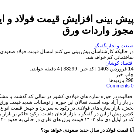
پیش بینی افزایش قیمت فولاد و ا
مجوز واردات ورق
صنعت و تجارت
گفتگو
در حالیکه کارشناسان پیش بینی می کنند امسال قیمت فولاد صعودی 
ساختمانی کم خواهد شد.
اقتصاد کوشان
14 فروردین 1403
|
کد خبر : 38299
|
4 دقیقه خواندن
چاپ خبر
298
بازدیدها
Comments
0
فعالیت در حوزه سازه های فولادی کشور در سالی که گذشت با مشکلات
بخش، بازار سازه های فولادی در رکود به سر برد و جهش قیمت انواع
کشور پیش از این در گفتگو با بازار اذعان داشت: رکود حاکم بر بازا
که در اوایل دی ماه ۱۴۰۲ قیمت ورق های فلزی در حالی به حدود ۴۰ هزار تومان رسید که در ابتدای سال حدودا کیلویی ۳۲ هزار تومان بود.
آیا قیمت فولاد در سال جدید صعودی خواهد بود؟