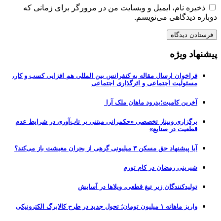
ذخیره نام، ایمیل و وبسایت من در مرورگر برای زمانی که
دوباره دیدگاهی می‌نویسم.
پیشنهاد ویژه
فراخوان ارسال مقاله به کنفرانس بین المللی هم افزایی کسب و کار،
مسئولیت اجتماعی و اثرگذاری اجتماعی
آخرین کامیت؛بدرود ماهان ملک آرا
برگزاری وبینار تخصصی «حکمرانی مبتنی بر تاب‌آوری در شرایط عدم
قطعیت در صنایع»
آیا پیشنهاد حق مسکن ۳ میلیونی گرهی از بحران معیشت باز می‌کند؟
شیرینی رمضان در کام تورم
تولیدکنندگان زیر تیغ قطعی، ویلاها در آسایش
واریز ماهانه ۱ میلیون تومان؛ تحول جدید در طرح کالابرگ الکترونیکی