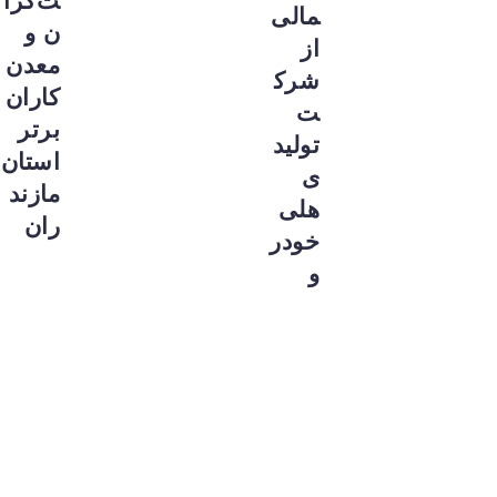
ت‌گرا
مالی
ن و
از
معدن‌
شرک
کاران
ت
برتر
تولید
استان
ی
مازند
هلی
ران
خودر
و