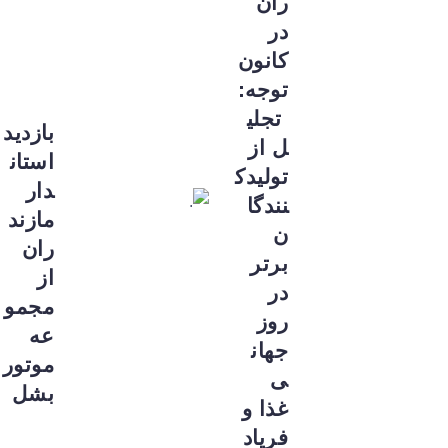
ران
در
کانون
توجه:
تجلی
بازدید
ل از
استان
تولیدک
دار
نندگا
مازند
ن
ران
برتر
از
در
مجمو
روز
عه
جهان
موتور
ی
بشل
غذا و
فریاد