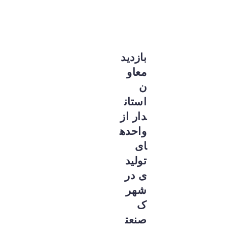
بازدید
معاو
ن
استان
دار از
واحده
ای
تولید
ی در
شهر
ک
صنعت