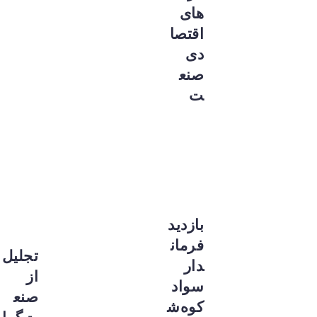
های
اقتصا
دی
صنع
ت
بازدید
فرمان
تجلیل
دار
از
سواد
صنع
کوه‌ش