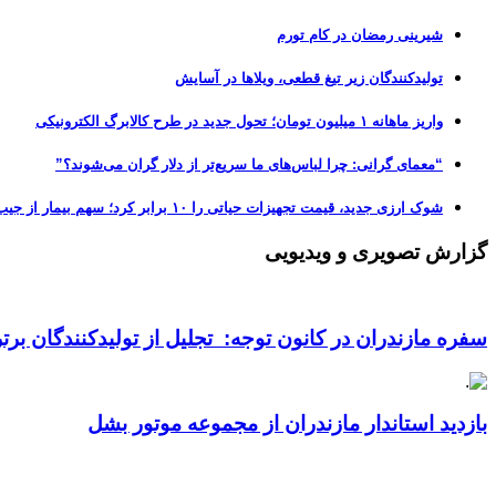
شیرینی رمضان در کام تورم
تولیدکنندگان زیر تیغ قطعی، ویلاها در آسایش
واریز ماهانه ۱ میلیون تومان؛ تحول جدید در طرح کالابرگ الکترونیکی
“معمای گرانی: چرا لباس‌های ما سریع‌تر از دلار گران می‌شوند؟”
شوک ارزی جدید، قیمت تجهیزات حیاتی را ۱۰ برابر کرد؛ سهم بیمار از جیب، از ۵۰ به ۷۰ درصد رسید!
گزارش تصویری و ویدیویی
سفره مازندران در کانون توجه: تجلیل از تولیدکنندگان بر
بازدید استاندار مازندران از مجموعه موتور بشل