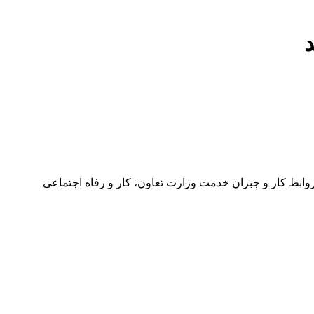
ول نحوه محاسبه مزد سنوات تا پایان سال 1402 برای اجرا در سال 1403 از سوی اداره کل روابط کار و جبران خدمت وزارت تعاون، کار و رفاه اجتماعی