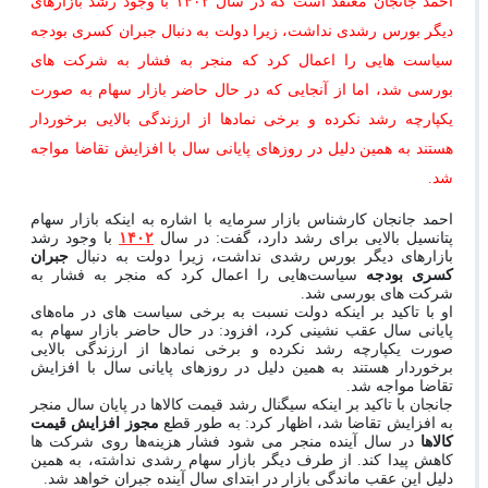
احمد جانجان معتقد است که در سال ۱۴۰۲ با وجود رشد بازارهای
دیگر بورس رشدی نداشت، زیرا دولت به دنبال جبران کسری بودجه
سیاست هایی را اعمال کرد که منجر به فشار به شرکت های
بورسی شد، اما از آنجایی که در حال حاضر بازار سهام به صورت
یکپارچه رشد نکرده و برخی نمادها از ارزندگی بالایی برخوردار
هستند به همین دلیل در روزهای پایانی سال با افزایش تقاضا مواجه
شد.
احمد جانجان کارشناس بازار سرمایه با اشاره به اینکه بازار سهام
پتانسیل بالایی برای رشد دارد، گفت: در سال
۱۴۰۲
با وجود رشد
بازارهای دیگر بورس رشدی نداشت، زیرا دولت به دنبال
جبران
کسری بودجه
سیاست‌هایی را اعمال کرد که منجر به فشار به
شرکت های بورسی شد.
او با تاکید بر اینکه دولت نسبت به برخی سیاست های در ماه‌های
پایانی سال عقب نشینی کرد، افزود: در حال حاضر بازار سهام به
صورت یکپارچه رشد نکرده و برخی نمادها از ارزندگی بالایی
برخوردار هستند به همین دلیل در روزهای پایانی سال با افزایش
تقاضا مواجه شد.
جانجان با تاکید بر اینکه سیگنال رشد قیمت کالاها در پایان سال منجر
به افزایش تقاضا شد، اظهار کرد: به طور قطع
مجوز افزایش قیمت
کالاها
در سال آینده منجر می شود فشار هزینه‌ها روی شرکت ها
کاهش پیدا کند. از طرف دیگر بازار سهام رشدی نداشته، به همین
دلیل این عقب ماندگی بازار در ابتدای سال آینده جبران خواهد شد.