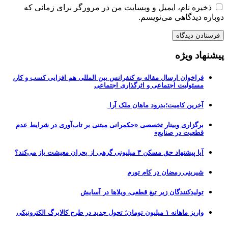
ذخیره نام، ایمیل و وبسایت من در مرورگر برای زمانی که
دوباره دیدگاهی می‌نویسم.
پیشنهاد ویژه
فراخوان ارسال مقاله به کنفرانس بین المللی هم افزایی کسب و کار،
مسئولیت اجتماعی و اثرگذاری اجتماعی
آخرین کامیت؛بدرود ماهان ملک آرا
برگزاری وبینار تخصصی «حکمرانی مبتنی بر تاب‌آوری در شرایط عدم
قطعیت در صنایع»
آیا پیشنهاد حق مسکن ۳ میلیونی گرهی از بحران معیشت باز می‌کند؟
شیرینی رمضان در کام تورم
تولیدکنندگان زیر تیغ قطعی، ویلاها در آسایش
واریز ماهانه ۱ میلیون تومان؛ تحول جدید در طرح کالابرگ الکترونیکی