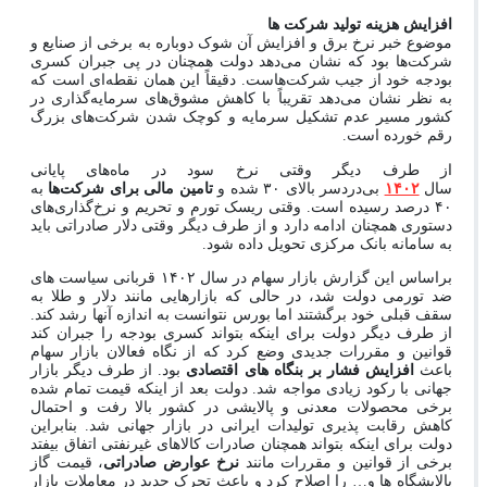
افزایش هزینه تولید شرکت ها
موضوع خبر نرخ برق و افزایش آن شوک دوباره به برخی از صنایع و
شرکت‌ها بود که نشان می‌دهد دولت همچنان در پی جبران کسری
بودجه خود از جیب شرکت‌هاست. دقیقاً این همان نقطه‌ای است که
به نظر نشان می‌دهد تقریباً با کاهش مشوق‌های سرمایه‌گذاری در
کشور مسیر عدم تشکیل سرمایه و کوچک شدن شرکت‌های بزرگ
رقم خورده است.
از طرف دیگر وقتی نرخ سود در ماه‌های پایانی
سال
۱۴۰۲
بی‌دردسر بالای ۳۰ شده و
تامین مالی برای شرکت‌ها
به
۴۰ درصد رسیده است. وقتی ریسک تورم و تحریم و نرخ‌گذاری‌های
دستوری همچنان ادامه دارد و از طرف دیگر وقتی دلار صادراتی باید
به سامانه بانک مرکزی تحویل داده شود.
براساس این گزارش بازار سهام در سال ۱۴۰۲ قربانی سیاست های
ضد تورمی دولت شد، در حالی که بازارهایی مانند دلار و طلا به
سقف قبلی خود برگشتند اما بورس نتوانست به اندازه آنها رشد کند.
از طرف دیگر دولت برای اینکه بتواند کسری بودجه را جبران کند
قوانین و مقررات جدیدی وضع کرد که از نگاه فعالان بازار سهام
باعث
افزایش فشار بر بنگاه های اقتصادی
بود. از طرف دیگر بازار
جهانی با رکود زیادی مواجه شد. دولت بعد از اینکه قیمت تمام شده
برخی محصولات معدنی و پالایشی در کشور بالا رفت و احتمال
کاهش رقابت پذیری تولیدات ایرانی در بازار جهانی شد. بنابراین
دولت برای اینکه بتواند همچنان صادرات کالاهای غیرنفتی اتفاق بیفتد
برخی از قوانین و مقررات مانند
نرخ عوارض صادراتی
، قیمت گاز
پالایشگاه ها و… را اصلاح کرد و باعث تحرک جدید در معاملات بازار