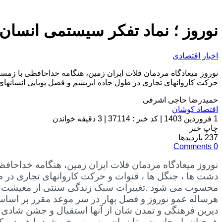
نوروز ؛ نماد تفکر سیستمی انسان 
اخبار اقتصادی
نوروز میعادگاه مردمان فلات ایران زمین، هنگامه خداحافظی با زمست
حرکت کاروانهای تجاری در طول جاده ابریشم و فصل پویایی انسانهای ا
حمیدرضا حاجی اشرفی
اقتصاد کوشان
1 فروردین 1403
|
کد خبر : 37114
|
3 دقیقه خواندن
چاپ خبر
237
بازدیدها
Comments
0
نوروز میعادگاه مردمان فلات ایران زمین، هنگامه خداحاف
دشت ها ، جنگل ها ، قنوات و حرکت کاروانهای تجاری در ط
محسوب می شود .تغییرات سبک زندگی سنتی از معیشت کشاو
هرساله عمو نوروز و فصل بهار در سر موعد مقرر بر اسا
دیرین فرهنگی و تمدن شان از آنها استقبال و جشن شادی ب
همچنان پابرجاست و تا زمان و زمین و خورشید با هم در ی