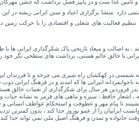
 و تامین غذا ست و در پاییز فصل برداشت که جشن مهرگان ،
 دارد .منشا برگزاری اعیاد و سنن ایرانی ریشه در این تف
نظیم فعالیت های شغلی و اقتصادی را با حرکت زمین در
 به اصالت و میعاد تاریخی پاک شکرگذاری ایرانی ها با طب
یرانی با خالق عالم هستی، برداشت های سطحی نگر خود را
ه شمسی در کهکشان راه شیری می چرخد و تا فرزندان ایرا
جوانمردانه انیرانی ها که امدند و در فرهنگ‌ ایرانی ذوب
وری سنتی ، عید نوروز و پاسداشت محیط زیست در ۱۳ بدر فروردین هر سال برای شکرگذا
 ، اشعار حافظ ، سبزه و ماهی های قرمز به نشانه حیات و 
بنشینند تا پیام مهر و عطوفت و استحکام عواطف انسانی و 
نست ایرانیان را از عمو نوروز جدا کند ، بدون کمترین تردی
فت خانواده و تمدن و فرهنگ اصیل ملی نمی تواند جدا کند 