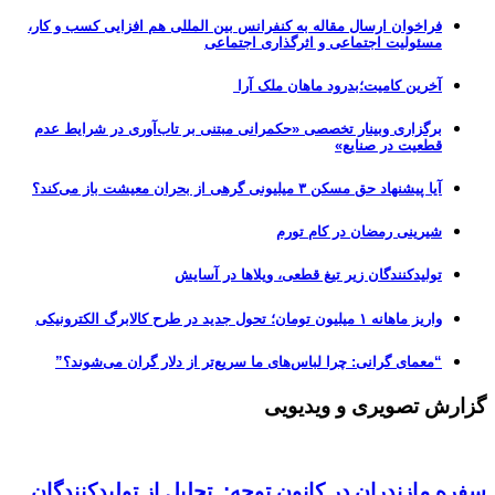
فراخوان ارسال مقاله به کنفرانس بین المللی هم افزایی کسب و کار،
مسئولیت اجتماعی و اثرگذاری اجتماعی
آخرین کامیت؛بدرود ماهان ملک آرا
برگزاری وبینار تخصصی «حکمرانی مبتنی بر تاب‌آوری در شرایط عدم
قطعیت در صنایع»
آیا پیشنهاد حق مسکن ۳ میلیونی گرهی از بحران معیشت باز می‌کند؟
شیرینی رمضان در کام تورم
تولیدکنندگان زیر تیغ قطعی، ویلاها در آسایش
واریز ماهانه ۱ میلیون تومان؛ تحول جدید در طرح کالابرگ الکترونیکی
“معمای گرانی: چرا لباس‌های ما سریع‌تر از دلار گران می‌شوند؟”
گزارش تصویری و ویدیویی
سفره مازندران در کانون توجه: تجلیل از تولیدکنندگان