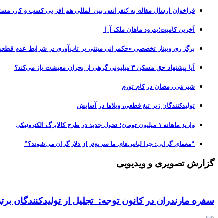
فراخوان ارسال مقاله به کنفرانس بین المللی هم افزایی کسب و کار، مسئ
آخرین کامیت؛بدرود ماهان ملک آرا
برگزاری وبینار تخصصی «حکمرانی مبتنی بر تاب‌آوری در شرایط عدم قطعی
آیا پیشنهاد حق مسکن ۳ میلیونی گرهی از بحران معیشت باز می‌کند؟
شیرینی رمضان در کام تورم
تولیدکنندگان زیر تیغ قطعی، ویلاها در آسایش
واریز ماهانه ۱ میلیون تومان؛ تحول جدید در طرح کالابرگ الکترونیکی
“معمای گرانی: چرا لباس‌های ما سریع‌تر از دلار گران می‌شوند؟”
گزارش تصویری و ویدیویی
سفره مازندران در کانون توجه: تجلیل از تولیدکنندگان بر