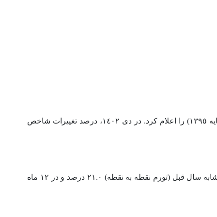
به گزارش اقتصادکوشان به نقل از خبرگزاری مهر، مرکز آمار ایران شاخص قیمت تولیدکننده بخش صنعت در دی ١٤٠٢ (بر مبنای سال پایه ١٣٩٥) را اعلام کرد. در دی ١٤٠٢، درصد تغییرات شاخص
در دی ماه ١٤٠٢، شاخص قیمت کل تولیدکننده بخش صنعت ۱۰۶۹.۰ است که نسبت به ماه قبل (تورم ماهانه) ١.١ درصد، نسبت به ماه مشابه سال قبل (تورم نقطه به نقطه) ٢١.٠ درصد و در ١٢ ماه