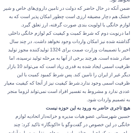
ضمن آنکه در حال حاضر که دولت در تامین داروی‌های خاص و شیر
خشک هم دچار مضیقه ارزی است چطور امکان پذیر است که به
لوازم خانگی با اولویت بندی صورت گرفته، ارز تعلق گیرد.
اما درنوبت دوم که شرط کمیت و کیفیت کم لوازم خانگی داخلی
گذاشته شده نیز امکان واردات وجود نخواهد داشت. در چند سال
اخیر با تصمیمات وزارت صمت برای 1324 تولیدکننده مجوز تولید
صادر شده است. هرچند برخی از آنها به مرحله تولید نرسیده، اما
ظرفیت اسمی ایجاد شده به قدری زیاد است که می‌تواند 10 بازار
دیگر غیر از ایران را تامین کند. پس شرط کمبود کمیت با این
ظرفیت اسمی وجود ندارد.شرط کیفیت نیز از آنجا که کیفیت معیار
عددی ندارد و مشروط به تفسیر افراد است نمی‌تواند لزوما منجر
به تصمیم واردات شود.
هیچ تاجری حاضر به ورود به این حوزه نیست
حسین شهرستانی عضو هیات مدیره و خزانه‌دار اتحادیه لوازم
خانگی در این خصوص در گفت‌و‌گو با «اکونگار» تاکید کرد: چند
ماهی هست که اخبار مختلفی از تریبون‌های متفاوت درباره آزادی