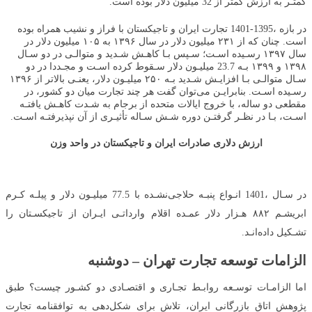
کمتـر به ارزش کمتر از 32 میلیون دلار بوده است.
در بازه ،1395-1401 تجارت ایران و تاجیکستان با فراز و نشیب همراه بوده
است. چنان که از ۲۳۱ میلیون دلار در سال ۱۳۹۶ به ۱۰۵ میلیون دلار در
سال ۱۳۹۷ رسـیده اسـت؛ سـپس بـا کاهـش شـدید و متوالـی در دو سـال
۱۳۹۸ و ۱۳۹۹ بـه 23.7 میلیـون دلار سـقوط کرده اسـت و مجـددا در دو
سـال متوالـی بـا افزایـش شـدید بـه ۲۵۰ میلیـون دلار، یعنـی بالاتر از ۱۳۹۶
رسـیده اسـت. بنابرایـن می‌توان گفت هر چند تجارت میان دو کشور، در
مقطعی دو ساله، با خروج ایالات متحده از برجام به شـدت کاهـش یافتـه
اسـت، بـا در نظـر گرفتـن دوره شـش سـاله تأثیـری از آن نپذیرفتـه اسـت.
ارزش دلاری صادرات ایران و تاجیکستان در واحد وزن
در سـال ،1401 انـواع پنبـه حلاجی‌نشـده با 77.5 میلیـون دلار و پیلـه کـرم
ابریشـم ۸۸۲ هـزار دلار عمـده اقلام وارداتـی ایـران از تاجیکسـتان را
تشـکیل داده‌انـد.
الزامات توسعه تجارت تهران – دوشنبه
اما الزامـات توسـعه روابـط تجـاری و اقتصـادی دو کشـور چیست؟ طبق
پژوهش اتاق بازرگانی ایران، تلاش برای شکل‌دهی به توافقنامه تجارت