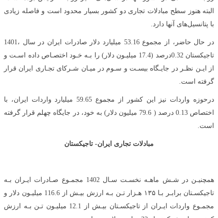
البته هنوز سطح مبادلات تجاری دو کشور بسیار محدود است و فاصله زیادی
با پتانسیل‌های آنها دارد.
در حال حاضر، از مجموع 53.16 میلیارد دلار صادرات ایران در سال ،1401
تاجیکستان 0.32درصد (17.4 میلیـون دلار) را بـه خـود اختصـاص داده اسـت و
از ایـن نظـر در جایـگاه بیسـت و سـوم در میـان شـرکای تجـاری ایران قرار
گرفته است.
درحوزه واردات نیز این کشور از مجموع 59.65 میلیارد واردات ایران، با
اختصاص 0.13 درصد ( 79.6 میلیون دلار) به خود، در جایگاه چهلم قرار گرفته
است.
مبادلات تجاری ایران- تاجیکستان
همچنیـن در شـش ماهـه نخسـت سـال 1402 مجمـوع صـادرات ایـران بـه
تاجیکسـتان برابـر بـا ۱۳۵ هـزار تـن بـه ارزش بیـش از 116.6 میلیـون دلار و
مجمـوع واردات ایـران از تاجیکسـتان بیـش از 12.1 میلیـون تـن بـه ارزش