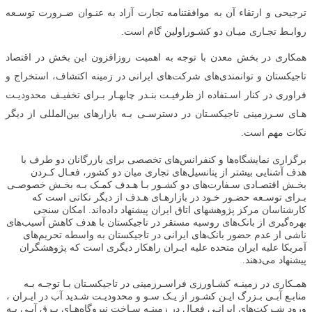
ترجیحی و ارتقاء آن به موافقتنامه تجارت آزاد به عنـوان ضـرورت توسـعه
روابـط تجـاری میـان دو کشـوراولین گام است.
همکاری در بخش معدن با توجه به اهمیت روزافزون این بخش در اقتصاد
تاجیکستان و توانمندی‌های شرکت‌های ایرانی در زمینه اکتشاف، استخراج و
فراوری در کنار اسـتفاده از ظرفیـت بنـدر چابهـار بـرای تخفیـف محدودیـت
هـای سـرزمینی تاجیکسـتان در دسترسـی بـه بازارهای بین‌المللی از دیگر
نکات مهم است.
برگزاری نمایشگاه‌ها و کنفرانس‌های تخصصی برای بازرگانان دو طرف با
هدف آشنایی بیشتر از پتانسیل‌های تجاری میان دو کشور، فعـال کـردن
بخـش اقتصـادی سـفارت‌های دو کشـور بـا هـدف کمـک بـه بخـش خصوصـی
بـرای توسـعه حضـور خـود در بازارهـای هـدف از دیگر نکاتی است که
کارشناسان مرکز پژوهشهای اتاق ایران پیشنهاد داده‌اند. امکان سنجی
بهره‌گیری از بانک‌های روسیه مستقر در تاجیکستان با هدف کاهش آسیب‌های
ناشی از عدم حضور بانک‌های ایرانی در تاجیکستان به واسطه تحریم‌های
آمریکا علیه ایران متحده علیه ایـران راهکار دیگری است که پژوهشگران
پیشنهاد می‌دهند.
همـکاری در زمینـه کشـاورزی فراسـرزمینی در تاجیکسـتان بـا توجـه بـه
منابـع آبـی بـزرگ ایـن کشـور از یـک سـو و محدودیـت شـدید آب در ایـران ،
ورود شـرکت‌های ایرانـی فعـال در زمینـه سـاخت نیروگاه‌هـای بـرق آبـی بـه