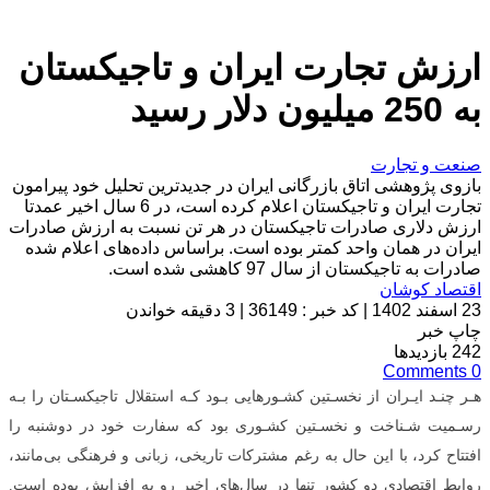
ارزش تجارت ایران و تاجیکستان
به 250 میلیون دلار رسید
صنعت و تجارت
بازوی پژوهشی اتاق بازرگانی ایران در جدیدترین تحلیل خود پیرامون
تجارت ایران و تاجیکستان اعلام کرده است، در 6 سال اخیر عمدتا
ارزش دلاری صادرات تاجیکستان در هر تن نسبت به ارزش صادرات
ایران در همان واحد کمتر بوده است. براساس داده‌های اعلام شده
صادرات به تاجیکستان از سال 97 کاهشی شده است.
اقتصاد کوشان
23 اسفند 1402
|
کد خبر : 36149
|
3 دقیقه خواندن
چاپ خبر
242
بازدیدها
Comments
0
هـر چنـد ایـران از نخسـتین کشـورهایی بـود کـه استقلال تاجیکسـتان را بـه
رسـمیت شـناخت و نخسـتین کشـوری بود که سفارت خود در دوشنبه را
افتتاح کرد، با این حال به رغم مشترکات تاریخی، زبانی و فرهنگی بی‌مانند،
روابط اقتصادی دو کشور تنها در سال‌های اخیر رو به افزایش بوده است.