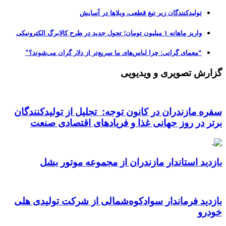
تولیدکنندگان زیر تیغ قطعی، ویلاها در آسایش
واریز ماهانه ۱ میلیون تومان؛ تحول جدید در طرح کالابرگ الکترونیکی
“معمای گرانی: چرا لباس‌های ما سریع‌تر از دلار گران می‌شوند؟”
گزارش تصویری و ویدیویی
سفره مازندران در کانون توجه: تجلیل از تولیدکنندگان
برتر در روز جهانی غذا و فریادهای اقتصادی صنعت
بازدید استاندار مازندران از مجموعه موتور بشل
بازدید فرماندار سوادکوه‌شمالی از شرکت تولیدی هلی
خودرو