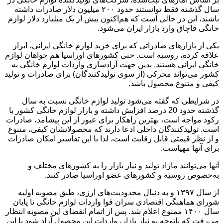
سال گذشته فقط توانستند حدود ۲۰۰ میلیون دلار صادرات داشته
باشند، این در حالی است که هم‌اکنون بیش از یک میلیارد دلار لوازم
خانگی قاچاق وارد بازار ایران می‌شود.
یکی از بازارهای صادراتی که برای خرید لوازم خانگی ایرانی، ابراز
علاقه کرده، روسیه است. حتی کشورهای اوراسیا هم خواهان لوازم
خانگی ایرانی هستند. بدین جهت آزادسازی واردات لوازم خانگی به
کشور می‌تواند محرکی (از سوی تولیدکنندگان) برای صادرات و تولید
کیفی و متنوع محصول باشد.
در شرایطی که گفته می‌شود تولید لوازم خانگی نسبت به سال
گذشته حدود 20 درصد افزایش داشته و بازار لوازم خانگی کشور با
رکود مواجه است، بهترین راهکار برای عبور از این پیشامد، صادرات
است. تولیدکنندگان داخلی ادعا دارند که محصولاتشان کیفی، ‌متنوع
و از نظر قیمتی قابل رقابت است، ‌لذا با این تفاسیر امکان صادرات
برای آنها مهیاست.
آنها می‌توانند مازاد تولید و نیاز بازار را به کشورهای مختلف و
به‌خصوص روسیه و کشورهای عضو اوراسیا صادر کنند.
از سال ۱۳۹۷ و به دنبال محدودیت‌های ارزی، طبق مصوبه اولیه
شورای هماهنگی اقتصادی سران قوا واردات لوازم خانگی تا پایان
سال ۱۴۰۰ ممنوع اعلام شد. پس از اتمام انقضای این مصوبه انتظار
می‌رفت که باتوجه به نیاز بازار، واردات این محصول آزاد شود با این